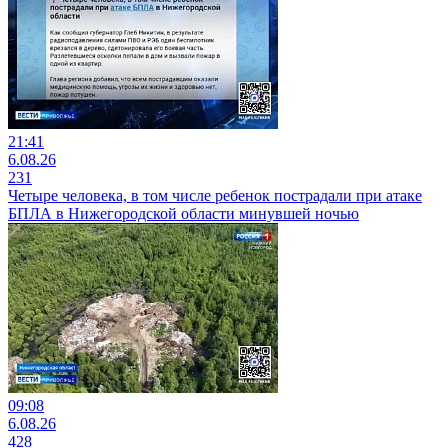
21:41
6.08.26
231
Четыре человека, в том числе ребенок пострадали при атаке
БПЛА в Нижегородской области минувшей ночью
09:08
6.08.26
428