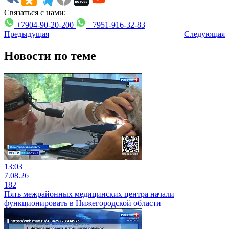
Связаться с нами:
+7904-90-20-200
+7951-916-32-83
Предыдущая
Следующая
Новости по теме
13:03
7.08.26
182
Пять межрайонных медицинских центра начали
функционировать в Нижегородской области