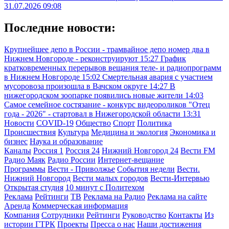
31.07.2026 09:08
Последние новости:
Крупнейшее депо в России - трамвайное депо номер два в
Нижнем Новгороде - реконструируют
15:27
График
кратковременных перерывов вещания теле- и радиопрограмм
в Нижнем Новгороде
15:02
Смертельная авария с участием
мусоровоза произошла в Вачском округе
14:27
В
нижегородском зоопарке появились новые жители
14:03
Самое семейное состязание - конкурс видеороликов "Отец
года - 2026" - стартовал в Нижегородской области
13:31
Новости
COVID-19
Общество
Спорт
Политика
Происшествия
Культура
Медицина и экология
Экономика и
бизнес
Наука и образование
Каналы
Россия 1
Россия 24
Нижний Новгород 24
Вести FM
Радио Маяк
Радио России
Интернет-вещание
Программы
Вести - Приволжье
События недели
Вести.
Нижний Новгород
Вести малых городов
Вести-Интервью
Открытая студия
10 минут с Политехом
Реклама
Рейтинги
ТВ
Реклама на Радио
Реклама на сайте
Аренда
Коммерческая информация
Компания
Сотрудники
Рейтинги
Руководство
Контакты
Из
истории ГТРК
Проекты
Пресса о нас
Наши достижения