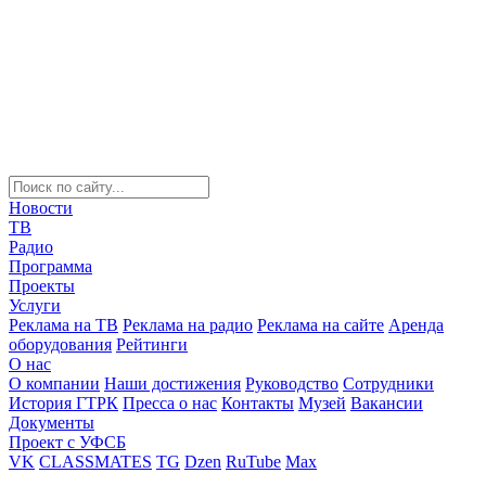
Новости
ТВ
Радио
Программа
Проекты
Услуги
Реклама на ТВ
Реклама на радио
Реклама на сайте
Аренда
оборудования
Рейтинги
О нас
О компании
Наши достижения
Руководство
Сотрудники
История ГТРК
Пресса о нас
Контакты
Музей
Вакансии
Документы
Проект с УФСБ
VK
CLASSMATES
TG
Dzen
RuTube
Max