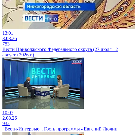
13:01
3.08.26
753
Вести Приволжского Федерального округа (27 июля - 2
августа 2026 г.)
10:07
2.08.26
932
"Вести-Интервью". Гость программы - Евгений Люлин