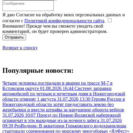
Я даю Согласие на обработку моих персональных данных и
согласен с
Политикой конфиденциальности сайта
.
Внимание! Прежде чем вы сможете увидеть свой
комментарий, он будет проверен администратором.
Отправить
Возврат к списку
Популярные новости:
Четыре человека пострадали в аварии на трассе М-7 в
Кстовском округе
01.08.2026 16:44
Систему заправки
автомобилей по четным и нечетным дням в Нижегородской
области отменят 1 августа
31.07.2026 13:30
Героям России в
Нижегородской области хотят предоставить землю без
жеребьевки и ввести штрафы за нарушение оборота вейпов
31.07.2026 10:07
Проезд по Нижне-Волжской набережной
ограничат в эти выходные из-за ночного забега
31.07.2026
09:39
ProВодник: В акватории Горьковского водохранилища
стартовали соревнования по морскому многоборью «ЯлФест»