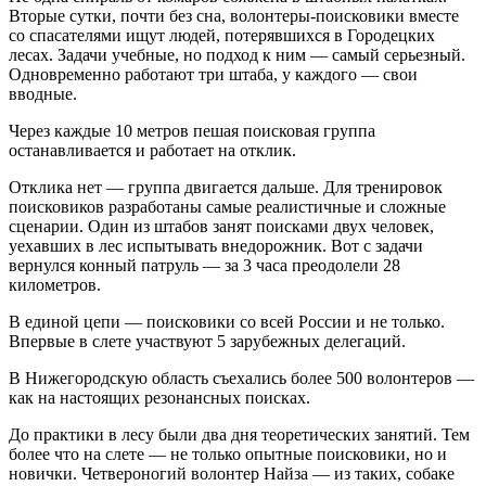
Вторые сутки, почти без сна, волонтеры-поисковики вместе
со спасателями ищут людей, потерявшихся в Городецких
лесах. Задачи учебные, но подход к ним — самый серьезный.
Одновременно работают три штаба, у каждого — свои
вводные.
Через каждые 10 метров пешая поисковая группа
останавливается и работает на отклик.
Отклика нет — группа двигается дальше. Для тренировок
поисковиков разработаны самые реалистичные и сложные
сценарии. Один из штабов занят поисками двух человек,
уехавших в лес испытывать внедорожник. Вот с задачи
вернулся конный патруль — за 3 часа преодолели 28
километров.
В единой цепи — поисковики со всей России и не только.
Впервые в слете участвуют 5 зарубежных делегаций.
В Нижегородскую область съехались более 500 волонтеров —
как на настоящих резонансных поисках.
До практики в лесу были два дня теоретических занятий. Тем
более что на слете — не только опытные поисковики, но и
новички. Четвероногий волонтер Найза — из таких, собаке