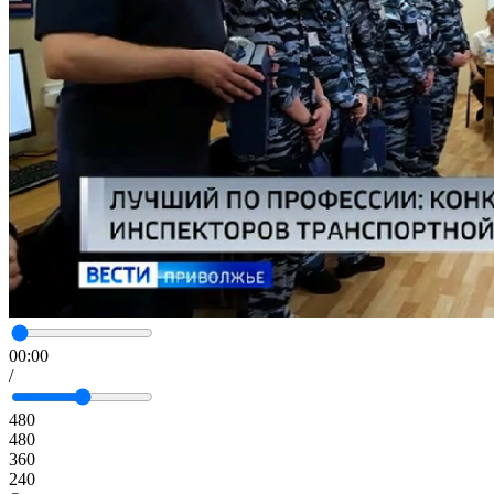
00:00
/
480
480
360
240