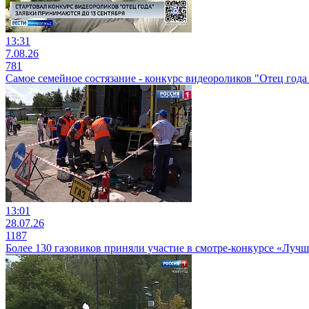
13:31
7.08.26
781
Самое семейное состязание - конкурс видеороликов "Отец года 
13:01
28.07.26
1187
Более 130 газовиков приняли участие в смотре-конкурсе «Луч