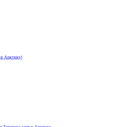
 в Арктику!
 Терехова едет в Арктику