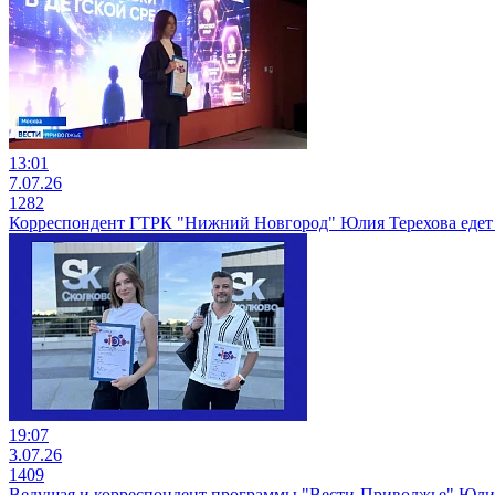
13:01
7.07.26
1282
Корреспондент ГТРК "Нижний Новгород" Юлия Терехова едет
19:07
3.07.26
1409
Ведущая и корреспондент программы "Вести-Приволжье" Юлия