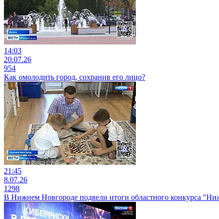
14:03
20.07.26
954
Как омолодить город, сохранив его лицо?
21:45
8.07.26
1298
В Нижнем Новгороде подвели итоги областного конкурса "Ниж