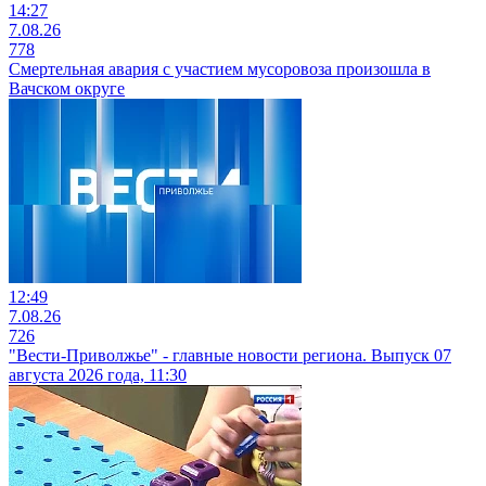
14:27
7.08.26
778
Смертельная авария с участием мусоровоза произошла в
Вачском округе
12:49
7.08.26
726
"Вести-Приволжье" - главные новости региона. Выпуск 07
августа 2026 года, 11:30