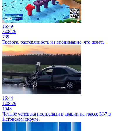
16:49
3.08.26
739
Тревога, растерянность и непонимание, что делать
16:44
1.08.26
1548
Четыре человека пострадали в аварии на трассе М-7 в
Кстовском округе