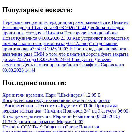
Популярные новости:
Перерывы вещания телерадиопрограмм ожидаются в Нижнем
Новгороде до 16 августа
06.08.2026 10:44
Двойная трагедия
произошла сегодня в Нижнем Новгороде в микрорайоне
Новая Кузнечиха
04.08.2026 23:03
Как устраняют последствия
пожара в конно-спортивном клубе "Аллюр" и где нашли
приют лошади?
04.08.2026 10:07
В Ростехнадзоре опровергли
заявление ряда СМИ о том, что канатная дорога будет закрыта
до мая 2027 года
03.08.2026 23:03
1 августа в Дивееве
отметили День памяти преподобного Серафима Саровского
03.08.2026 14:44
Последние новости:
Хранители времени. Парк "Швейцария"
12:05
В
Воскресенском округе завершили ремонт автодороги
"Воскресенское - Русениха - Будилиха"
11:06
Программа
передач телеканала “Нижний Новгород 24” на 9 августа
06:00
Кинопремьеры недели с Мариной Ревягиной (08.08.2026)
11:37
Хранители времени. Моржи
10:07
Новости
COVID-19
Общество
Спорт
Политика