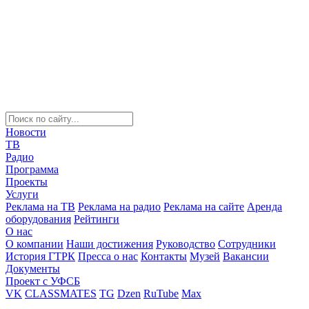
Новости
ТВ
Радио
Программа
Проекты
Услуги
Реклама на ТВ
Реклама на радио
Реклама на сайте
Аренда
оборудования
Рейтинги
О нас
О компании
Наши достижения
Руководство
Сотрудники
История ГТРК
Пресса о нас
Контакты
Музей
Вакансии
Документы
Проект с УФСБ
VK
CLASSMATES
TG
Dzen
RuTube
Max