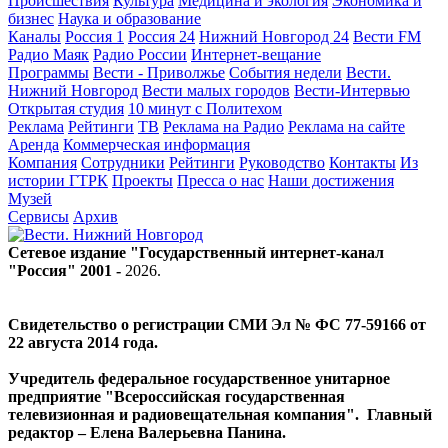
Происшествия
Культура
Медицина и экология
Экономика и
бизнес
Наука и образование
Каналы
Россия 1
Россия 24
Нижний Новгород 24
Вести FM
Радио Маяк
Радио России
Интернет-вещание
Программы
Вести - Приволжье
События недели
Вести.
Нижний Новгород
Вести малых городов
Вести-Интервью
Открытая студия
10 минут с Политехом
Реклама
Рейтинги
ТВ
Реклама на Радио
Реклама на сайте
Аренда
Коммерческая информация
Компания
Сотрудники
Рейтинги
Руководство
Контакты
Из
истории ГТРК
Проекты
Пресса о нас
Наши достижения
Музей
Сервисы
Архив
Сетевое издание "Государственный интернет-канал
"Россия" 2001 -
2026
.
Свидетельство о регистрации СМИ Эл № ФС 77-59166 от
22 августа 2014 года.
Учредитель федеральное государственное унитарное
предприятие "Всероссийская государственная
телевизионная и радиовещательная компания". Главный
редактор – Елена Валерьевна Панина.