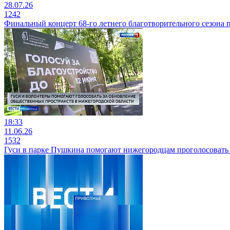
28.07.26
1242
Финальный концерт 68-го летнего благотворительного сезона
18:33
11.06.26
1532
Гуси в парке Пушкина помогают нижегородцам проголосовать 