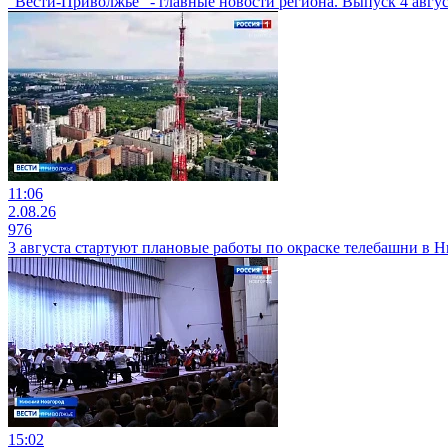
"Вести-Приволжье" - главные новости региона. Выпуск 4 август
11:06
2.08.26
976
3 августа стартуют плановые работы по окраске телебашни в
15:02