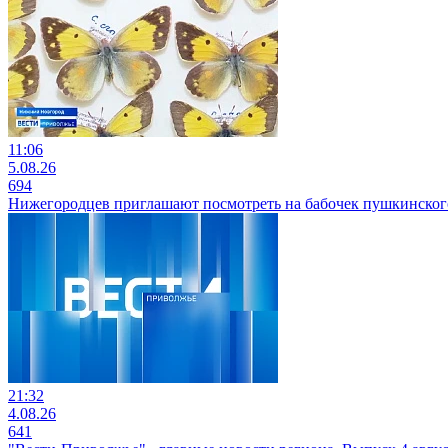
11:06
5.08.26
694
Нижегородцев приглашают посмотреть на бабочек пушкинског
21:32
4.08.26
641