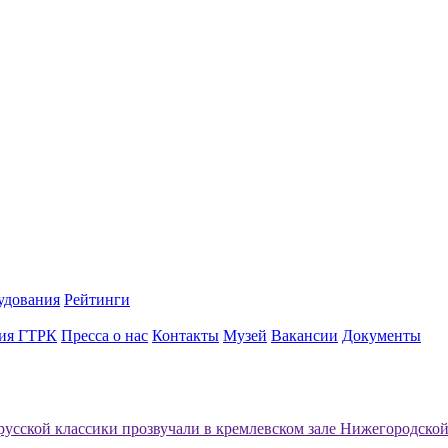
удования
Рейтинги
ия ГТРК
Пресса о нас
Контакты
Музей
Вакансии
Документы
усской классики прозвучали в кремлевском зале Нижегородско