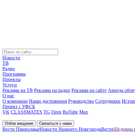
Новости
ТВ
Радио
Программа
Проекты
Услуги
Реклама на ТВ
Реклама на радио
Реклама на сайте
Аренда обор
О нас
О компании
Наши достижения
Руководство
Сотрудники
Истор
Проект с УФСБ
VK
CLASSMATES
TG
Dzen
RuTube
Max
Online вещание
Связаться с нами
Вести Приволжье
Новости Нижнего Новгорода
Вести
Шедевры р