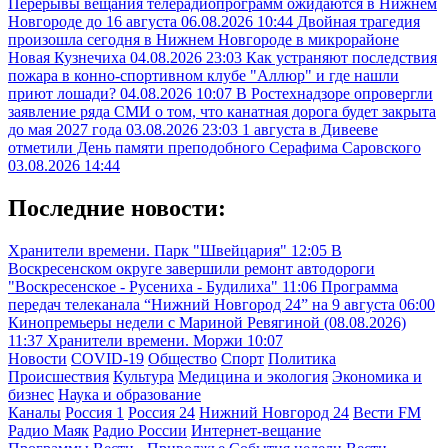
Перерывы вещания телерадиопрограмм ожидаются в Нижнем
Новгороде до 16 августа
06.08.2026 10:44
Двойная трагедия
произошла сегодня в Нижнем Новгороде в микрорайоне
Новая Кузнечиха
04.08.2026 23:03
Как устраняют последствия
пожара в конно-спортивном клубе "Аллюр" и где нашли
приют лошади?
04.08.2026 10:07
В Ростехнадзоре опровергли
заявление ряда СМИ о том, что канатная дорога будет закрыта
до мая 2027 года
03.08.2026 23:03
1 августа в Дивееве
отметили День памяти преподобного Серафима Саровского
03.08.2026 14:44
Последние новости:
Хранители времени. Парк "Швейцария"
12:05
В
Воскресенском округе завершили ремонт автодороги
"Воскресенское - Русениха - Будилиха"
11:06
Программа
передач телеканала “Нижний Новгород 24” на 9 августа
06:00
Кинопремьеры недели с Мариной Ревягиной (08.08.2026)
11:37
Хранители времени. Моржи
10:07
Новости
COVID-19
Общество
Спорт
Политика
Происшествия
Культура
Медицина и экология
Экономика и
бизнес
Наука и образование
Каналы
Россия 1
Россия 24
Нижний Новгород 24
Вести FM
Радио Маяк
Радио России
Интернет-вещание