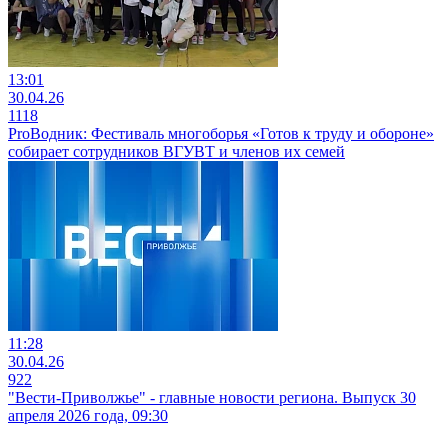
13:01
30.04.26
1118
ProВодник: Фестиваль многоборья «Готов к труду и обороне»
собирает сотрудников ВГУВТ и членов их семей
11:28
30.04.26
922
"Вести-Приволжье" - главные новости региона. Выпуск 30
апреля 2026 года, 09:30