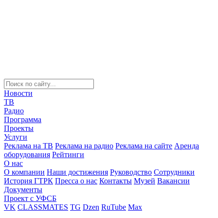
Новости
ТВ
Радио
Программа
Проекты
Услуги
Реклама на ТВ
Реклама на радио
Реклама на сайте
Аренда
оборудования
Рейтинги
О нас
О компании
Наши достижения
Руководство
Сотрудники
История ГТРК
Пресса о нас
Контакты
Музей
Вакансии
Документы
Проект с УФСБ
VK
CLASSMATES
TG
Dzen
RuTube
Max