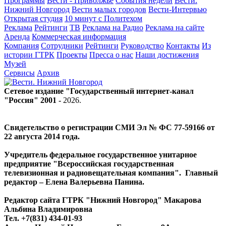
Программы
Вести - Приволжье
События недели
Вести.
Нижний Новгород
Вести малых городов
Вести-Интервью
Открытая студия
10 минут с Политехом
Реклама
Рейтинги
ТВ
Реклама на Радио
Реклама на сайте
Аренда
Коммерческая информация
Компания
Сотрудники
Рейтинги
Руководство
Контакты
Из
истории ГТРК
Проекты
Пресса о нас
Наши достижения
Музей
Сервисы
Архив
Сетевое издание "Государственный интернет-канал
"Россия" 2001 -
2026
.
Свидетельство о регистрации СМИ Эл № ФС 77-59166 от
22 августа 2014 года.
Учредитель федеральное государственное унитарное
предприятие "Всероссийская государственная
телевизионная и радиовещательная компания". Главный
редактор – Елена Валерьевна Панина.
Редактор сайта ГТРК "Нижний Новгород" Макарова
Альбина Владимировна
Тел. +7(831) 434-01-93