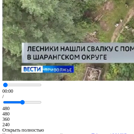
00:00
/
480
480
360
240
Открыть полностью