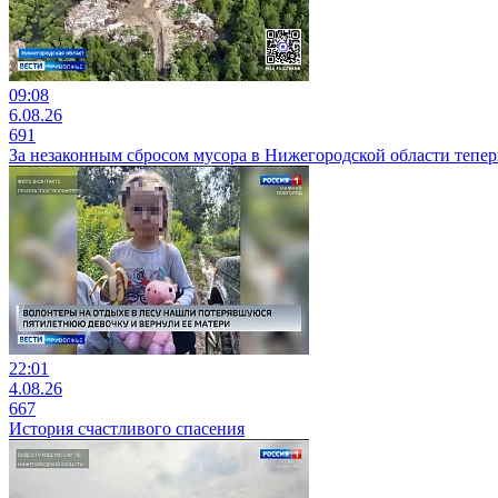
09:08
6.08.26
691
За незаконным сбросом мусора в Нижегородской области тепер
22:01
4.08.26
667
История счастливого спасения