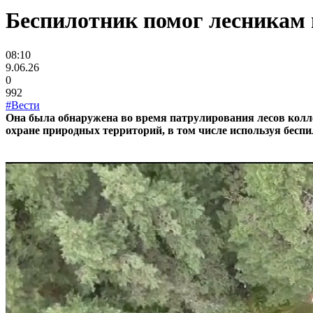
Беспилотник помог лесникам 
08:10
9.06.26
0
992
#Вести
Она была обнаружена во время патрулирования лесов колле
охране природных территорий, в том числе используя бесп