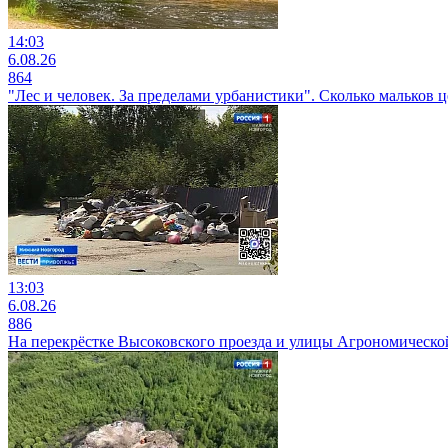
14:03
6.08.26
864
"Лес и человек. За пределами урбанистики". Сколько мальков
13:03
6.08.26
886
На перекрёстке Высоковского проезда и улицы Агрономической