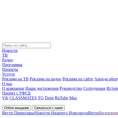
Новости
ТВ
Радио
Программа
Проекты
Услуги
Реклама на ТВ
Реклама на радио
Реклама на сайте
Аренда обор
О нас
О компании
Наши достижения
Руководство
Сотрудники
Истор
Проект с УФСБ
VK
CLASSMATES
TG
Dzen
RuTube
Max
Online вещание
Связаться с нами
Вести Приволжье
Новости Нижнего Новгорода
Вести
Беспилотн