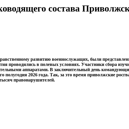
ководящего состава Приволжск
-нравственному развитию военнослужащих, были представле
я проводились в полевых условиях. Участники сбора изучи
ательными аппаратами. В заключительный день командующий
го полугодия 2026 года. Так, за это время приволжские росг
 тысяч правонарушителей.