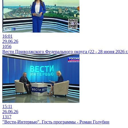
16:01
29.06.26
1056
Вести Приволжского Федерального округа (22 - 28 июня 2026 г.
15:11
26.06.26
1317
"Вести-Интервью". Гость программы - Роман Голубин