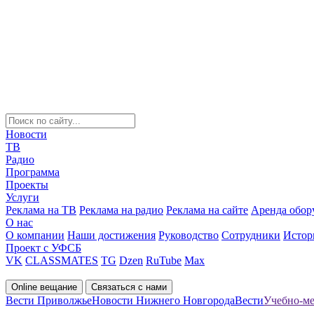
Новости
ТВ
Радио
Программа
Проекты
Услуги
Реклама на ТВ
Реклама на радио
Реклама на сайте
Аренда обор
О нас
О компании
Наши достижения
Руководство
Сотрудники
Истор
Проект с УФСБ
VK
CLASSMATES
TG
Dzen
RuTube
Max
Online вещание
Связаться с нами
Вести Приволжье
Новости Нижнего Новгорода
Вести
Учебно-ме