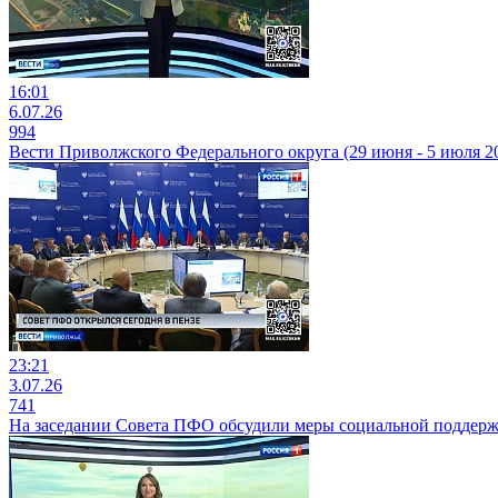
16:01
6.07.26
994
Вести Приволжского Федерального округа (29 июня - 5 июля 20
23:21
3.07.26
741
На заседании Совета ПФО обсудили меры социальной поддер