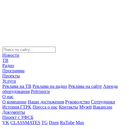
Новости
ТВ
Радио
Программа
Проекты
Услуги
Реклама на ТВ
Реклама на радио
Реклама на сайте
Аренда
оборудования
Рейтинги
О нас
О компании
Наши достижения
Руководство
Сотрудники
История ГТРК
Пресса о нас
Контакты
Музей
Вакансии
Документы
Проект с УФСБ
VK
CLASSMATES
TG
Dzen
RuTube
Max