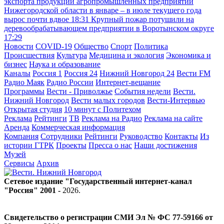
экспорта продукции агропромышленных предприятий
Нижегородской области в январе – в июле текущего года
вырос почти вдвое
18:31
Крупный пожар потушили на
деревообрабатывающем предприятии в Воротынском округе
17:29
Новости
COVID-19
Общество
Спорт
Политика
Происшествия
Культура
Медицина и экология
Экономика и
бизнес
Наука и образование
Каналы
Россия 1
Россия 24
Нижний Новгород 24
Вести FM
Радио Маяк
Радио России
Интернет-вещание
Программы
Вести - Приволжье
События недели
Вести.
Нижний Новгород
Вести малых городов
Вести-Интервью
Открытая студия
10 минут с Политехом
Реклама
Рейтинги
ТВ
Реклама на Радио
Реклама на сайте
Аренда
Коммерческая информация
Компания
Сотрудники
Рейтинги
Руководство
Контакты
Из
истории ГТРК
Проекты
Пресса о нас
Наши достижения
Музей
Сервисы
Архив
Сетевое издание "Государственный интернет-канал
"Россия" 2001 -
2026
.
Свидетельство о регистрации СМИ Эл № ФС 77-59166 от