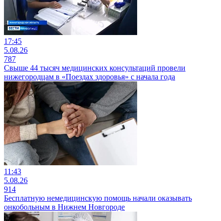
17:45
5.08.26
787
Свыше 44 тысяч медицинских консультаций провели
нижегородцам в «Поездах здоровья» с начала года
11:43
5.08.26
914
Бесплатную немедицинскую помощь начали оказывать
онкобольным в Нижнем Новгороде