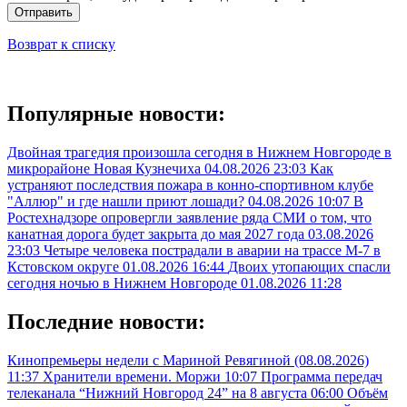
Отправить
Возврат к списку
Популярные новости:
Двойная трагедия произошла сегодня в Нижнем Новгороде в
микрорайоне Новая Кузнечиха
04.08.2026 23:03
Как
устраняют последствия пожара в конно-спортивном клубе
"Аллюр" и где нашли приют лошади?
04.08.2026 10:07
В
Ростехнадзоре опровергли заявление ряда СМИ о том, что
канатная дорога будет закрыта до мая 2027 года
03.08.2026
23:03
Четыре человека пострадали в аварии на трассе М-7 в
Кстовском округе
01.08.2026 16:44
Двоих утопающих спасли
сегодня ночью в Нижнем Новгороде
01.08.2026 11:28
Последние новости:
Кинопремьеры недели с Мариной Ревягиной (08.08.2026)
11:37
Хранители времени. Моржи
10:07
Программа передач
телеканала “Нижний Новгород 24” на 8 августа
06:00
Объём