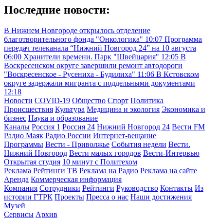
Последние новости:
В Нижнем Новгороде открылось отделение
благотворительного фонда "Онкологика"
10:07
Программа
передач телеканала “Нижний Новгород 24” на 10 августа
06:00
Хранители времени. Парк "Швейцария"
12:05
В
Воскресенском округе завершили ремонт автодороги
"Воскресенское - Русениха - Будилиха"
11:06
В Кстовском
округе задержали мигранта с поддельными документами
12:18
Новости
COVID-19
Общество
Спорт
Политика
Происшествия
Культура
Медицина и экология
Экономика и
бизнес
Наука и образование
Каналы
Россия 1
Россия 24
Нижний Новгород 24
Вести FM
Радио Маяк
Радио России
Интернет-вещание
Программы
Вести - Приволжье
События недели
Вести.
Нижний Новгород
Вести малых городов
Вести-Интервью
Открытая студия
10 минут с Политехом
Реклама
Рейтинги
ТВ
Реклама на Радио
Реклама на сайте
Аренда
Коммерческая информация
Компания
Сотрудники
Рейтинги
Руководство
Контакты
Из
истории ГТРК
Проекты
Пресса о нас
Наши достижения
Музей
Сервисы
Архив