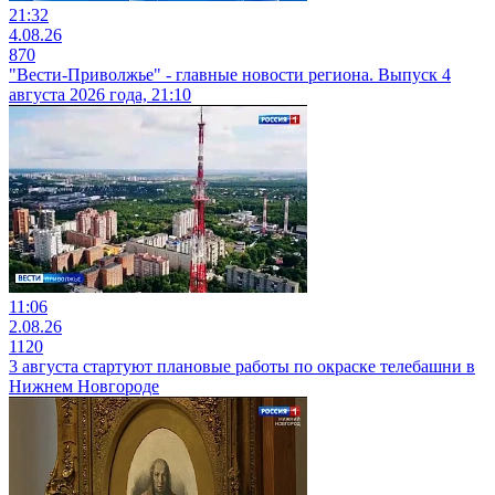
21:32
4.08.26
870
"Вести-Приволжье" - главные новости региона. Выпуск 4
августа 2026 года, 21:10
11:06
2.08.26
1120
3 августа стартуют плановые работы по окраске телебашни в
Нижнем Новгороде