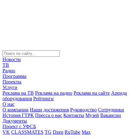
Новости
ТВ
Радио
Программа
Проекты
Услуги
Реклама на ТВ
Реклама на радио
Реклама на сайте
Аренда
оборудования
Рейтинги
О нас
О компании
Наши достижения
Руководство
Сотрудники
История ГТРК
Пресса о нас
Контакты
Музей
Вакансии
Документы
Проект с УФСБ
VK
CLASSMATES
TG
Dzen
RuTube
Max