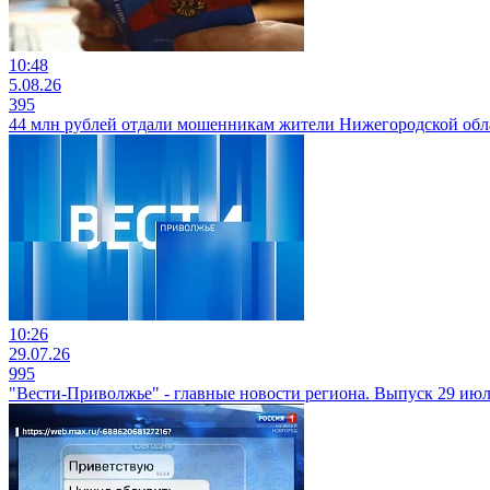
10:48
5.08.26
395
44 млн рублей отдали мошенникам жители Нижегородской обл
10:26
29.07.26
995
"Вести-Приволжье" - главные новости региона. Выпуск 29 июля