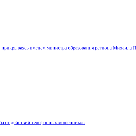
 прикрываясь именем министра образования региона Михаила 
ба от действий телефонных мошенников