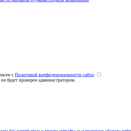
ласен с
Политикой конфиденциальности сайта
.
 он будет проверен администратором.
емлю без жеребьевки и ввести штрафы за нарушение оборота вей