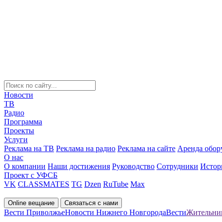
Новости
ТВ
Радио
Программа
Проекты
Услуги
Реклама на ТВ
Реклама на радио
Реклама на сайте
Аренда обор
О нас
О компании
Наши достижения
Руководство
Сотрудники
Истор
Проект с УФСБ
VK
CLASSMATES
TG
Dzen
RuTube
Max
Online вещание
Связаться с нами
Вести Приволжье
Новости Нижнего Новгорода
Вести
Жительниц