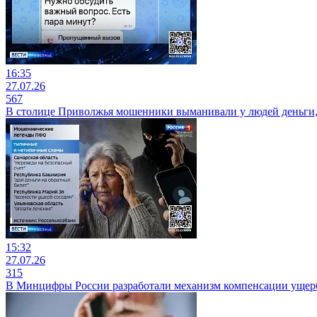
16:35
27.07.26
567
В столице Приволжья мошенники выманивали у людей деньги,
15:32
27.07.26
315
В Минцифры России разработали механизм компенсации ущер