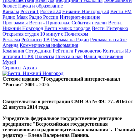
Происшествия
Культура
Медицина и экология
Экономика и
бизнес
Наука и образование
Каналы
Россия 1
Россия 24
Нижний Новгород 24
Вести FM
Радио Маяк
Радио России
Интернет-вещание
Программы
Вести - Приволжье
События недели
Вести.
Нижний Новгород
Вести малых городов
Вести-Интервью
Открытая студия
10 минут с Политехом
Реклама
Рейтинги
ТВ
Реклама на Радио
Реклама на сайте
Аренда
Коммерческая информация
Компания
Сотрудники
Рейтинги
Руководство
Контакты
Из
истории ГТРК
Проекты
Пресса о нас
Наши достижения
Музей
Сервисы
Архив
Сетевое издание "Государственный интернет-канал
"Россия" 2001 -
2026
.
Свидетельство о регистрации СМИ Эл № ФС 77-59166 от
22 августа 2014 года.
Учредитель федеральное государственное унитарное
предприятие "Всероссийская государственная
телевизионная и радиовещательная компания". Главный
редактор – Елена Валерьевна Панина.