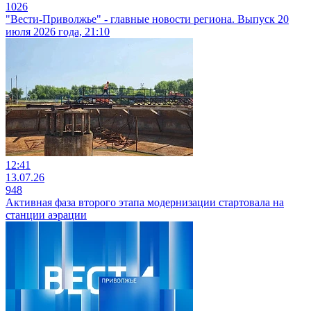
1026
"Вести-Приволжье" - главные новости региона. Выпуск 20
июля 2026 года, 21:10
12:41
13.07.26
948
Активная фаза второго этапа модернизации стартовала на
станции аэрации