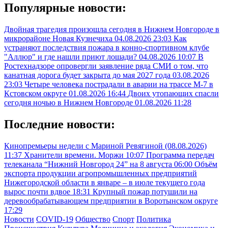
Популярные новости:
Двойная трагедия произошла сегодня в Нижнем Новгороде в
микрорайоне Новая Кузнечиха
04.08.2026 23:03
Как
устраняют последствия пожара в конно-спортивном клубе
"Аллюр" и где нашли приют лошади?
04.08.2026 10:07
В
Ростехнадзоре опровергли заявление ряда СМИ о том, что
канатная дорога будет закрыта до мая 2027 года
03.08.2026
23:03
Четыре человека пострадали в аварии на трассе М-7 в
Кстовском округе
01.08.2026 16:44
Двоих утопающих спасли
сегодня ночью в Нижнем Новгороде
01.08.2026 11:28
Последние новости:
Кинопремьеры недели с Мариной Ревягиной (08.08.2026)
11:37
Хранители времени. Моржи
10:07
Программа передач
телеканала “Нижний Новгород 24” на 8 августа
06:00
Объём
экспорта продукции агропромышленных предприятий
Нижегородской области в январе – в июле текущего года
вырос почти вдвое
18:31
Крупный пожар потушили на
деревообрабатывающем предприятии в Воротынском округе
17:29
Новости
COVID-19
Общество
Спорт
Политика