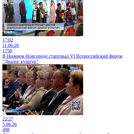
17:02
11.06.26
1758
В Нижнем Новгороде стартовал VI Всероссийский форум
"Диалог культур"
22:27
5.06.26
498