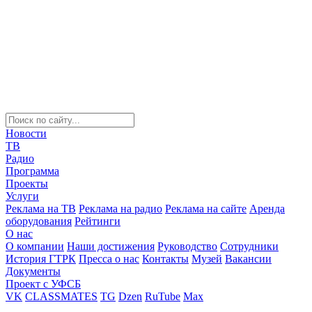
Новости
ТВ
Радио
Программа
Проекты
Услуги
Реклама на ТВ
Реклама на радио
Реклама на сайте
Аренда
оборудования
Рейтинги
О нас
О компании
Наши достижения
Руководство
Сотрудники
История ГТРК
Пресса о нас
Контакты
Музей
Вакансии
Документы
Проект с УФСБ
VK
CLASSMATES
TG
Dzen
RuTube
Max