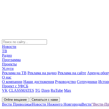
Новости
ТВ
Радио
Программа
Проекты
Услуги
Реклама на ТВ
Реклама на радио
Реклама на сайте
Аренда обор
О нас
О компании
Наши достижения
Руководство
Сотрудники
Истор
Проект с УФСБ
VK
CLASSMATES
TG
Dzen
RuTube
Max
Online вещание
Связаться с нами
Вести Приволжье
Новости Нижнего Новгорода
Вести
"Вести-Пр