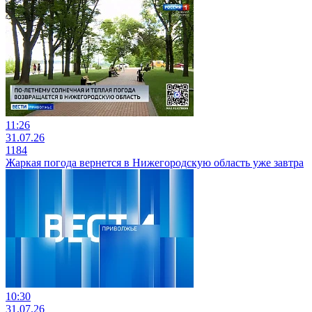
11:26
31.07.26
1184
Жаркая погода вернется в Нижегородскую область уже завтра
10:30
31.07.26