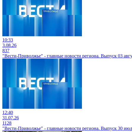
10:33
3.08.26
837
"Вести-Приволжье" - главные новости региона. Выпуск 03 авгус
12:40
31.07.26
1128
"Вести-Приволжье" - главные новости региона. Выпуск 30 июля