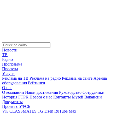
Новости
ТВ
Радио
Программа
Проекты
Услуги
Реклама на ТВ
Реклама на радио
Реклама на сайте
Аренда
оборудования
Рейтинги
О нас
О компании
Наши достижения
Руководство
Сотрудники
История ГТРК
Пресса о нас
Контакты
Музей
Вакансии
Документы
Проект с УФСБ
VK
CLASSMATES
TG
Dzen
RuTube
Max