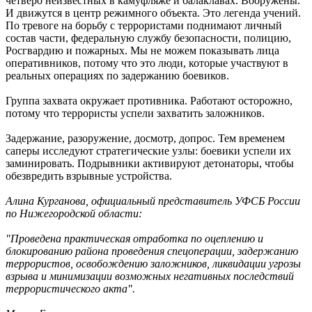
четверо неизвестных в камуфляже и балаклавах. Вооружены.
И движутся в центр режимного объекта. Это легенда учений.
По тревоге на борьбу с террористами поднимают личный
состав части, федеральную службу безопасности, полицию,
Росгвардию и пожарных. Мы не можем показывать лица
оперативников, потому что это люди, которые участвуют в
реальных операциях по задержанию боевиков.
Группа захвата окружает противника. Работают осторожно,
потому что террористы успели захватить заложников.
Задержание, разоружение, досмотр, допрос. Тем временем
саперы исследуют стратегические узлы: боевики успели их
заминировать. Подрывники активируют детонаторы, чтобы
обезвредить взрывные устройства.
Алина Курганова, официальный представитель УФСБ России
по Нижегородской области:
"Проведена практическая отработка по оцеплению и
блокированию района проведения спецоперации, задержанию
террористов, освобождению заложников, ликвидации угрозы
взрыва и минимизации возможных негативных последствий
террористического акта".