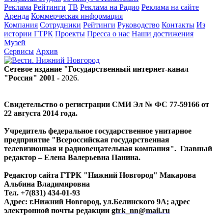
Реклама
Рейтинги
ТВ
Реклама на Радио
Реклама на сайте
Аренда
Коммерческая информация
Компания
Сотрудники
Рейтинги
Руководство
Контакты
Из
истории ГТРК
Проекты
Пресса о нас
Наши достижения
Музей
Сервисы
Архив
Сетевое издание "Государственный интернет-канал
"Россия" 2001 -
2026
.
Свидетельство о регистрации СМИ Эл № ФС 77-59166 от
22 августа 2014 года.
Учредитель федеральное государственное унитарное
предприятие "Всероссийская государственная
телевизионная и радиовещательная компания". Главный
редактор – Елена Валерьевна Панина.
Редактор сайта ГТРК "Нижний Новгород" Макарова
Альбина Владимировна
Тел. +7(831) 434-01-93
Адрес: г.Нижний Новгород, ул.Белинского 9А; адрес
электронной почты редакции
gtrk_nn@mail.ru