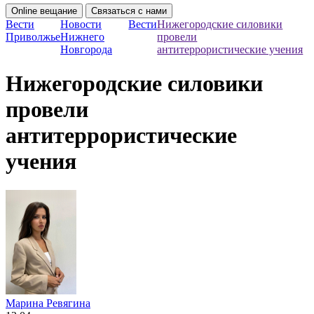
Online вещание
Связаться с нами
Вести
Новости
Вести
Нижегородские силовики
Приволжье
Нижнего
провели
Новгорода
антитеррористические учения
Нижегородские силовики
провели
антитеррористические
учения
Марина Ревягина