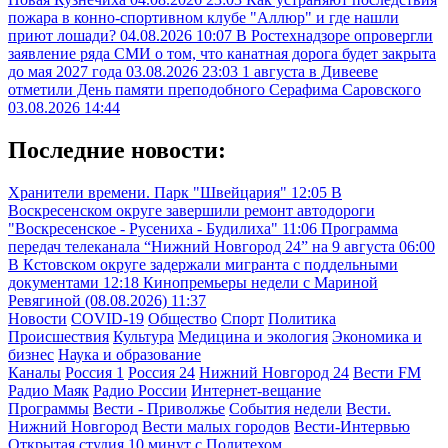
пожара в конно-спортивном клубе "Аллюр" и где нашли
приют лошади?
04.08.2026 10:07
В Ростехнадзоре опровергли
заявление ряда СМИ о том, что канатная дорога будет закрыта
до мая 2027 года
03.08.2026 23:03
1 августа в Дивееве
отметили День памяти преподобного Серафима Саровского
03.08.2026 14:44
Последние новости:
Хранители времени. Парк "Швейцария"
12:05
В
Воскресенском округе завершили ремонт автодороги
"Воскресенское - Русениха - Будилиха"
11:06
Программа
передач телеканала “Нижний Новгород 24” на 9 августа
06:00
В Кстовском округе задержали мигранта с поддельными
документами
12:18
Кинопремьеры недели с Мариной
Ревягиной (08.08.2026)
11:37
Новости
COVID-19
Общество
Спорт
Политика
Происшествия
Культура
Медицина и экология
Экономика и
бизнес
Наука и образование
Каналы
Россия 1
Россия 24
Нижний Новгород 24
Вести FM
Радио Маяк
Радио России
Интернет-вещание
Программы
Вести - Приволжье
События недели
Вести.
Нижний Новгород
Вести малых городов
Вести-Интервью
Открытая студия
10 минут с Политехом