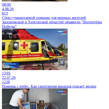
08:00
4.08.26
813
Сбор гуманитарной помощи для мирных жителей
Запорожской и Херсонской областей объявили "Волонтёры
Победы"
13:01
22.07.26
1228
Помощь с небес. Как санитарная авиация спасает жизни