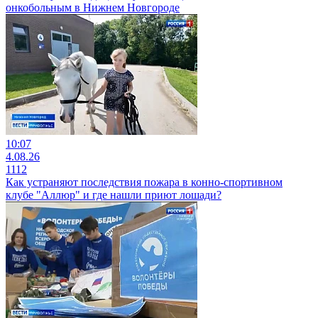
онкобольным в Нижнем Новгороде
10:07
4.08.26
1112
Как устраняют последствия пожара в конно-спортивном
клубе "Аллюр" и где нашли приют лошади?