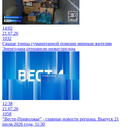
14:02
21.07.26
1032
Свыше тонны гуманитарной помощи мирным жителям
Энергодара отправили нижегородцы
12:38
21.07.26
1058
"Вести-Приволжье" - главные новости региона. Выпуск 21
июля 2026 года, 11:30