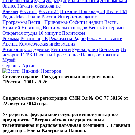
Происшествия
Культура
Медицина и экология
Экономика и
бизнес
Наука и образование
Каналы
Россия 1
Россия 24
Нижний Новгород 24
Вести FM
Радио Маяк
Радио России
Интернет-вещание
Программы
Вести - Приволжье
События недели
Вести.
Нижний Новгород
Вести малых городов
Вести-Интервью
Открытая студия
10 минут с Политехом
Реклама
Рейтинги
ТВ
Реклама на Радио
Реклама на сайте
Аренда
Коммерческая информация
Компания
Сотрудники
Рейтинги
Руководство
Контакты
Из
истории ГТРК
Проекты
Пресса о нас
Наши достижения
Музей
Сервисы
Архив
Сетевое издание "Государственный интернет-канал
"Россия" 2001 -
2026
.
Свидетельство о регистрации СМИ Эл № ФС 77-59166 от
22 августа 2014 года.
Учредитель федеральное государственное унитарное
предприятие "Всероссийская государственная
телевизионная и радиовещательная компания". Главный
редактор – Елена Валерьевна Панина.