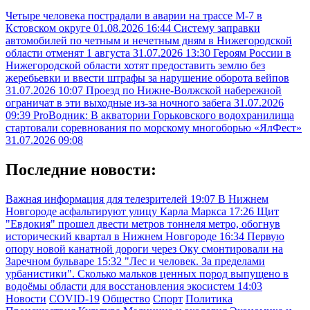
Четыре человека пострадали в аварии на трассе М-7 в
Кстовском округе
01.08.2026 16:44
Систему заправки
автомобилей по четным и нечетным дням в Нижегородской
области отменят 1 августа
31.07.2026 13:30
Героям России в
Нижегородской области хотят предоставить землю без
жеребьевки и ввести штрафы за нарушение оборота вейпов
31.07.2026 10:07
Проезд по Нижне-Волжской набережной
ограничат в эти выходные из-за ночного забега
31.07.2026
09:39
ProВодник: В акватории Горьковского водохранилища
стартовали соревнования по морскому многоборью «ЯлФест»
31.07.2026 09:08
Последние новости:
Важная информация для телезрителей
19:07
В Нижнем
Новгороде асфальтируют улицу Карла Маркса
17:26
Щит
"Евдокия" прошел двести метров тоннеля метро, обогнув
исторический квартал в Нижнем Новгороде
16:34
Первую
опору новой канатной дороги через Оку смонтировали на
Заречном бульваре
15:32
"Лес и человек. За пределами
урбанистики". Сколько мальков ценных пород выпущено в
водоёмы области для восстановления экосистем
14:03
Новости
COVID-19
Общество
Спорт
Политика