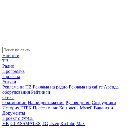
Новости
ТВ
Радио
Программа
Проекты
Услуги
Реклама на ТВ
Реклама на радио
Реклама на сайте
Аренда
оборудования
Рейтинги
О нас
О компании
Наши достижения
Руководство
Сотрудники
История ГТРК
Пресса о нас
Контакты
Музей
Вакансии
Документы
Проект с УФСБ
VK
CLASSMATES
TG
Dzen
RuTube
Max