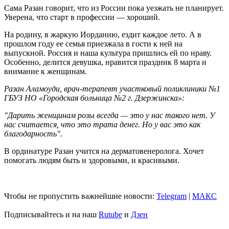
Сама Разан говорит, что из России пока уезжать не планирует.
Уверена, что старт в профессии — хороший.
На родину, в жаркую Иорданию, ездит каждое лето. А в
прошлом году ее семья приезжала в гости к ней на
выпускной. Россия и наша культура пришлись ей по нраву.
Особенно, делится девушка, нравится праздник 8 марта и
внимание к женщинам.
Разан Аламоуди, врач-терапевт участковый поликлиники №1
ГБУЗ НО «Городская больница №2 г. Дзержинска»:
"Дарить женщинам розы всегда — это у нас такого нет. У
нас считается, что это трата денег. Но у вас это как
благодарность"
.
В ординатуре Разан учится на дерматовенеролога. Хочет
помогать людям быть и здоровыми, и красивыми.
Чтобы не пропустить важнейшие новости:
Telegram
|
MAКС
Подписывайтесь и на наш
Rutube
и
Дзен