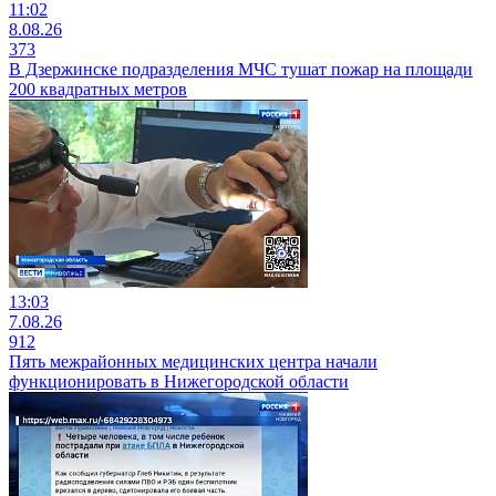
11:02
8.08.26
373
В Дзержинске подразделения МЧС тушат пожар на площади
200 квадратных метров
13:03
7.08.26
912
Пять межрайонных медицинских центра начали
функционировать в Нижегородской области