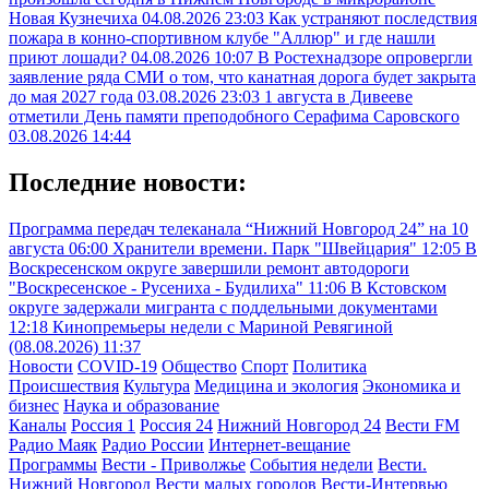
Новая Кузнечиха
04.08.2026 23:03
Как устраняют последствия
пожара в конно-спортивном клубе "Аллюр" и где нашли
приют лошади?
04.08.2026 10:07
В Ростехнадзоре опровергли
заявление ряда СМИ о том, что канатная дорога будет закрыта
до мая 2027 года
03.08.2026 23:03
1 августа в Дивееве
отметили День памяти преподобного Серафима Саровского
03.08.2026 14:44
Последние новости:
Программа передач телеканала “Нижний Новгород 24” на 10
августа
06:00
Хранители времени. Парк "Швейцария"
12:05
В
Воскресенском округе завершили ремонт автодороги
"Воскресенское - Русениха - Будилиха"
11:06
В Кстовском
округе задержали мигранта с поддельными документами
12:18
Кинопремьеры недели с Мариной Ревягиной
(08.08.2026)
11:37
Новости
COVID-19
Общество
Спорт
Политика
Происшествия
Культура
Медицина и экология
Экономика и
бизнес
Наука и образование
Каналы
Россия 1
Россия 24
Нижний Новгород 24
Вести FM
Радио Маяк
Радио России
Интернет-вещание
Программы
Вести - Приволжье
События недели
Вести.
Нижний Новгород
Вести малых городов
Вести-Интервью