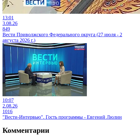
13:01
3.08.26
849
Вести Приволжского Федерального округа (27 июля - 2
августа 2026 г.)
10:07
2.08.26
1016
"Вести-Интервью". Гость программы - Евгений Люлин
Комментарии