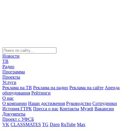
Новости
ТВ
Радио
Программа
Проекты
Услуги
Реклама на ТВ
Реклама на радио
Реклама на сайте
Аренда
оборудования
Рейтинги
О нас
О компании
Наши достижения
Руководство
Сотрудники
История ГТРК
Пресса о нас
Контакты
Музей
Вакансии
Документы
Проект с УФСБ
VK
CLASSMATES
TG
Dzen
RuTube
Max