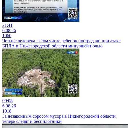
21:41
6.08.26
1060
Четыре человека, в том числе ребенок пострадали при атаке
БПЛА в Нижегородской области минувшей ночью
09:08
6.08.26
1018
За незаконным сбросом мусора в Нижегородской области
теперь следят и беспилотники