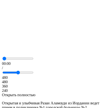
00:00
/
480
480
360
240
Открыть полностью
Открытая и улыбчивая Разан Аламоуди из Иордании ведет
прием в поликлинике №1 городской больницы №2