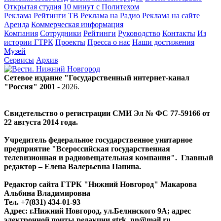
Открытая студия
10 минут с Политехом
Реклама
Рейтинги
ТВ
Реклама на Радио
Реклама на сайте
Аренда
Коммерческая информация
Компания
Сотрудники
Рейтинги
Руководство
Контакты
Из
истории ГТРК
Проекты
Пресса о нас
Наши достижения
Музей
Сервисы
Архив
Сетевое издание "Государственный интернет-канал
"Россия" 2001 -
2026
.
Свидетельство о регистрации СМИ Эл № ФС 77-59166 от
22 августа 2014 года.
Учредитель федеральное государственное унитарное
предприятие "Всероссийская государственная
телевизионная и радиовещательная компания". Главный
редактор – Елена Валерьевна Панина.
Редактор сайта ГТРК "Нижний Новгород" Макарова
Альбина Владимировна
Тел. +7(831) 434-01-93
Адрес: г.Нижний Новгород, ул.Белинского 9А; адрес
электронной почты редакции
gtrk_nn@mail.ru