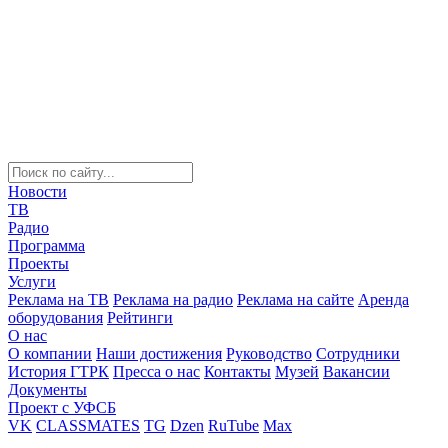
Новости
ТВ
Радио
Программа
Проекты
Услуги
Реклама на ТВ
Реклама на радио
Реклама на сайте
Аренда
оборудования
Рейтинги
О нас
О компании
Наши достижения
Руководство
Сотрудники
История ГТРК
Пресса о нас
Контакты
Музей
Вакансии
Документы
Проект с УФСБ
VK
CLASSMATES
TG
Dzen
RuTube
Max