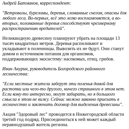
Андрей Батманов, корреспондент:
"Ветровалы, буреломы, деревья, сломанные снегом, опасны для
любого леса. Во-первых, всё это легко воспламеняется, а во-
вторых, поломанные деревья способствуют чрезмерному
распространению вредителей".
Неликвидную древесину планируют убрать на площади 13
тысяч квадратных метров. Деревья распиливают и
укладывают в поленницы. Вывозить их не будут. Они станут
домом и источником питания для организмов,
поддерживающих экосистему: насекомых, птиц, грибов.
Иван Анурин, руководитель Богородского районного
лесничества:
"Если местные жители заберут эти поленья домой для
растопки или чего-то другого, ничего страшного в этом нет.
Если кому-то интересно, могут забирать, но я большого
смысла в этом не вижу. Сейчас можно законно приехать в
лесничество и заключить договор для выделения древесины".
Акция "Здоровый лес" проводится в Нижегородской области
третий год подряд. Присоединиться к ней может каждый
неравнодушный житель региона.