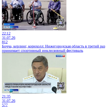
22:12
31.07.26
812
Бочча, керлинг, корнхолл: Нижегородская область в третий раз
принимает спортивный инклюзивный фестиваль
21:35
31.07.26
577