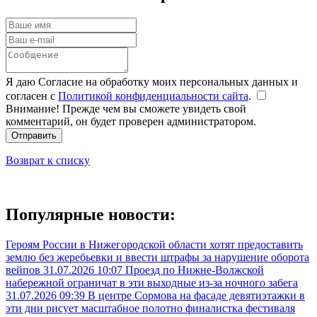
Я даю Согласие на обработку моих персональных данных и
согласен с
Политикой конфиденциальности сайта
.
Внимание! Прежде чем вы сможете увидеть свой
комментарий, он будет проверен администратором.
Отправить
Возврат к списку
Популярные новости:
Героям России в Нижегородской области хотят предоставить
землю без жеребьевки и ввести штрафы за нарушение оборота
вейпов
31.07.2026 10:07
Проезд по Нижне-Волжской
набережной ограничат в эти выходные из-за ночного забега
31.07.2026 09:39
В центре Сормова на фасаде девятиэтажки в
эти дни рисует масштабное полотно финалистка фестиваля