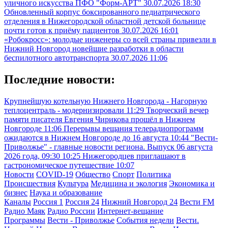
уличного искусства ПФО "Форм-АРТ"
30.07.2026 18:30
Обновленный корпус боксированного педиатрического
отделения в Нижегородской областной детской больнице
почти готов к приёму пациентов
30.07.2026 16:01
«Робокросс»: молодые инженеры со всей страны привезли в
Нижний Новгород новейшие разработки в области
беспилотного автотранспорта
30.07.2026 11:06
Последние новости:
Крупнейшую котельную Нижнего Новгорода - Нагорную
теплоцентраль - модернизировали
11:29
Творческий вечер
памяти писателя Евгения Чирикова прошёл в Нижнем
Новгороде
11:06
Перерывы вещания телерадиопрограмм
ожидаются в Нижнем Новгороде до 16 августа
10:44
"Вести-
Приволжье" - главные новости региона. Выпуск 06 августа
2026 года, 09:30
10:25
Нижегородцев приглашают в
гастрономическое путешествие
10:07
Новости
COVID-19
Общество
Спорт
Политика
Происшествия
Культура
Медицина и экология
Экономика и
бизнес
Наука и образование
Каналы
Россия 1
Россия 24
Нижний Новгород 24
Вести FM
Радио Маяк
Радио России
Интернет-вещание
Программы
Вести - Приволжье
События недели
Вести.