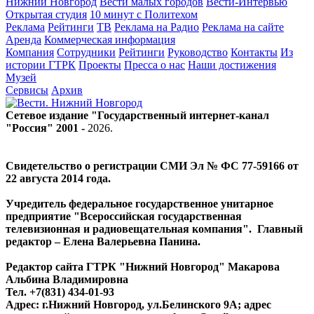
Нижний Новгород
Вести малых городов
Вести-Интервью
Открытая студия
10 минут с Политехом
Реклама
Рейтинги
ТВ
Реклама на Радио
Реклама на сайте
Аренда
Коммерческая информация
Компания
Сотрудники
Рейтинги
Руководство
Контакты
Из
истории ГТРК
Проекты
Пресса о нас
Наши достижения
Музей
Сервисы
Архив
Сетевое издание "Государственный интернет-канал
"Россия" 2001 -
2026
.
Свидетельство о регистрации СМИ Эл № ФС 77-59166 от
22 августа 2014 года.
Учредитель федеральное государственное унитарное
предприятие "Всероссийская государственная
телевизионная и радиовещательная компания". Главный
редактор – Елена Валерьевна Панина.
Редактор сайта ГТРК "Нижний Новгород" Макарова
Альбина Владимировна
Тел. +7(831) 434-01-93
Адрес: г.Нижний Новгород, ул.Белинского 9А; адрес