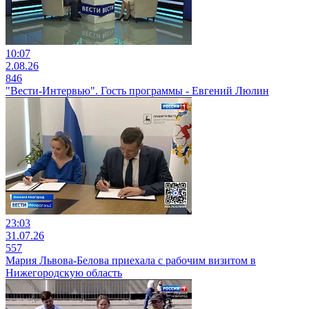
10:07
2.08.26
846
"Вести-Интервью". Гость программы - Евгений Люлин
23:03
31.07.26
557
Мария Львова-Белова приехала с рабочим визитом в
Нижегородскую область