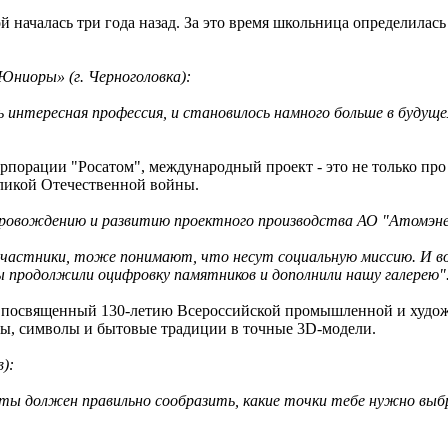
чалась три года назад. За это время школьница определилась с
Юниоры» (г. Черноголовка):
 интересная профессия, и становилось намного больше в будуще
орации "Росатом", международный проект - это не только про 
ликой Отечественной войны.
провождению и развитию проектного производства АО "Атомэн
частники, тоже понимают, что несут социальную миссию. И вот
ы продолжили оцифровку памятников и дополнили нашу галерею"
, посвященный 130-летию Всероссийской промышленной и художе
ты, символы и бытовые традиции в точные 3D-модели.
):
 ты должен правильно сообразить, какие точки тебе нужно выб