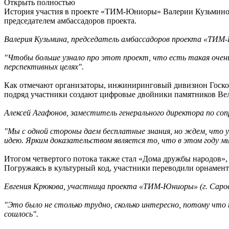
Открыть полностью
История участия в проекте «ТИМ-Юниоры» Валерии Кузьминой на
председателем амбассадоров проекта.
Валерия Кузьмина, председатель амбассадоров проекта «ТИМ-
"Чтобы больше узнало про этот проект, что есть такая очень
перспективных целях".
Как отмечают организаторы, инжиниринговый дивизион Госкорп
подряд участники создают цифровые двойники памятников Ве
Алексей Агафонов, з
аместитель генерального директора по со
"Мы с одной стороны даем бесплатные знания, но ждем, что у
идею. Ярким доказательством является то, что в этом году м
Итогом четвертого потока также стал «Дома дружбы народов»
Погружаясь в культурный код, участники переводили орнамен
Евгения Крюкова, у
частница проекта «ТИМ-Юниоры» (г. Саров
"Это было не столько трудно, сколько интересно, потому что
сошлось".