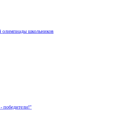
ой олимпиады школьников
- победители!"