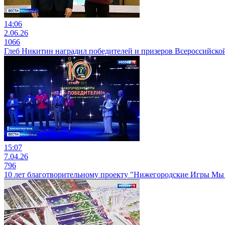
14:06
2.06.26
1066
Глеб Никитин наградил победителей и призеров Всероссийск
15:07
7.04.26
796
10 лет благотворительному проекту "Нижегородские Игры Мы 