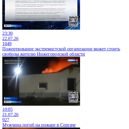
23:30
22.07.26
1049
Пожертвование экстремистской организации может стоить
свободы жителю Нижегородской области
10:05
21.07.26
927
Мужчина погиб на пожаре в Сергаче