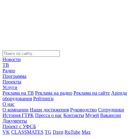
Новости
ТВ
Радио
Программа
Проекты
Услуги
Реклама на ТВ
Реклама на радио
Реклама на сайте
Аренда
оборудования
Рейтинги
О нас
О компании
Наши достижения
Руководство
Сотрудники
История ГТРК
Пресса о нас
Контакты
Музей
Вакансии
Документы
Проект с УФСБ
VK
CLASSMATES
TG
Dzen
RuTube
Max