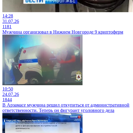
14:28
31.07.26
1181
Мужчина организовал в Нижнем Новгороде 9 криптоферм
10:50
24.07.26
1844
В Арзамасе мужчина решил откупиться от административной
ответственности. Теперь он фигурант уголовного дела