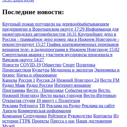
Последние новости:
Крупный пожар потушили на деревообрабатывающем
предприятии в Воротынском округе
17:29
Информация для
нижегородских автомобилистов
16:31
Крупнейшее депо в
России - трамвайное депо номер два в Нижнем Новгороде -
реконструируют
15:27
График кратковременных перерывов
вещания теле- и радиопрограмм в Нижнем Новгороде
15:02
Смертельная авария с участием мусоровоза произошла в
Вачском округе
14:27
Новости
COVID-19
Общество
Спорт
Политика
Происшествия
Культура
Медицина и экология
Экономика и
бизнес
Наука и образование
Каналы
Россия 1
Россия 24
Нижний Новгород 24
Вести FM
Радио Маяк
Радио России
Интернет-вещание
Программы
Вести - Приволжье
События недели
Вести.
Нижний Новгород
Вести малых городов
Вести-Интервью
Открытая студия
10 минут с Политехом
Реклама
Рейтинги
ТВ
Реклама на Радио
Реклама на сайте
Аренда
Коммерческая информация
Компания
Сотрудники
Рейтинги
Руководство
Контакты
Из
истории ГТРК
Проекты
Пресса о нас
Наши достижения
Музей