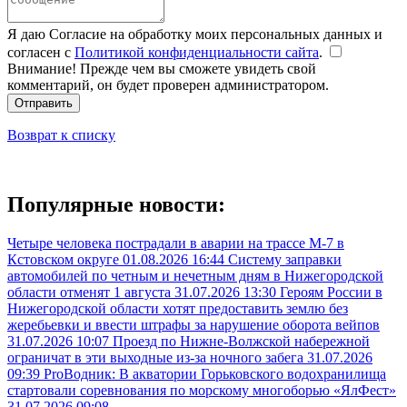
Я даю Согласие на обработку моих персональных данных и
согласен с
Политикой конфиденциальности сайта
.
Внимание! Прежде чем вы сможете увидеть свой
комментарий, он будет проверен администратором.
Отправить
Возврат к списку
Популярные новости:
Четыре человека пострадали в аварии на трассе М-7 в
Кстовском округе
01.08.2026 16:44
Систему заправки
автомобилей по четным и нечетным дням в Нижегородской
области отменят 1 августа
31.07.2026 13:30
Героям России в
Нижегородской области хотят предоставить землю без
жеребьевки и ввести штрафы за нарушение оборота вейпов
31.07.2026 10:07
Проезд по Нижне-Волжской набережной
ограничат в эти выходные из-за ночного забега
31.07.2026
09:39
ProВодник: В акватории Горьковского водохранилища
стартовали соревнования по морскому многоборью «ЯлФест»
31.07.2026 09:08