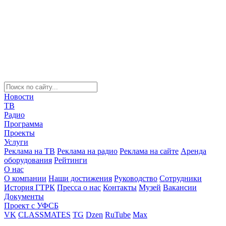
Новости
ТВ
Радио
Программа
Проекты
Услуги
Реклама на ТВ
Реклама на радио
Реклама на сайте
Аренда
оборудования
Рейтинги
О нас
О компании
Наши достижения
Руководство
Сотрудники
История ГТРК
Пресса о нас
Контакты
Музей
Вакансии
Документы
Проект с УФСБ
VK
CLASSMATES
TG
Dzen
RuTube
Max