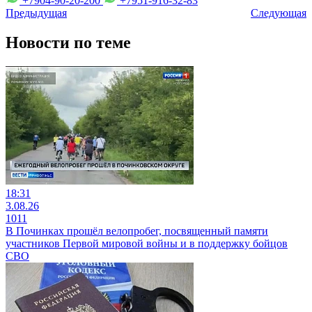
+7904-90-20-200
+7951-916-32-83
Предыдущая
Следующая
Новости по теме
18:31
3.08.26
1011
В Починках прошёл велопробег, посвященный памяти
участников Первой мировой войны и в поддержку бойцов
СВО