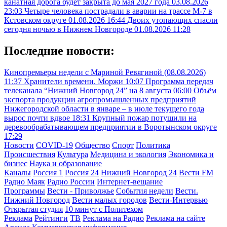
канатная дорога будет закрыта до мая 2027 года
03.08.2026
23:03
Четыре человека пострадали в аварии на трассе М-7 в
Кстовском округе
01.08.2026 16:44
Двоих утопающих спасли
сегодня ночью в Нижнем Новгороде
01.08.2026 11:28
Последние новости:
Кинопремьеры недели с Мариной Ревягиной (08.08.2026)
11:37
Хранители времени. Моржи
10:07
Программа передач
телеканала “Нижний Новгород 24” на 8 августа
06:00
Объём
экспорта продукции агропромышленных предприятий
Нижегородской области в январе – в июле текущего года
вырос почти вдвое
18:31
Крупный пожар потушили на
деревообрабатывающем предприятии в Воротынском округе
17:29
Новости
COVID-19
Общество
Спорт
Политика
Происшествия
Культура
Медицина и экология
Экономика и
бизнес
Наука и образование
Каналы
Россия 1
Россия 24
Нижний Новгород 24
Вести FM
Радио Маяк
Радио России
Интернет-вещание
Программы
Вести - Приволжье
События недели
Вести.
Нижний Новгород
Вести малых городов
Вести-Интервью
Открытая студия
10 минут с Политехом
Реклама
Рейтинги
ТВ
Реклама на Радио
Реклама на сайте