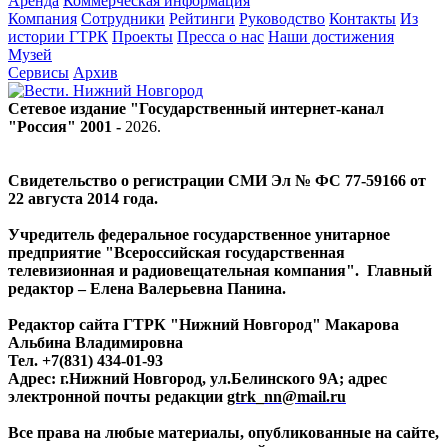
Аренда
Коммерческая информация
Компания
Сотрудники
Рейтинги
Руководство
Контакты
Из
истории ГТРК
Проекты
Пресса о нас
Наши достижения
Музей
Сервисы
Архив
Сетевое издание "Государственный интернет-канал
"Россия" 2001 -
2026
.
Свидетельство о регистрации СМИ Эл № ФС 77-59166 от
22 августа 2014 года.
Учредитель федеральное государственное унитарное
предприятие "Всероссийская государственная
телевизионная и радиовещательная компания". Главный
редактор – Елена Валерьевна Панина.
Редактор сайта ГТРК "Нижний Новгород" Макарова
Альбина Владимировна
Тел. +7(831) 434-01-93
Адрес: г.Нижний Новгород, ул.Белинского 9А; адрес
электронной почты редакции
gtrk_nn@mail.ru
Все права на любые материалы, опубликованные на сайте,