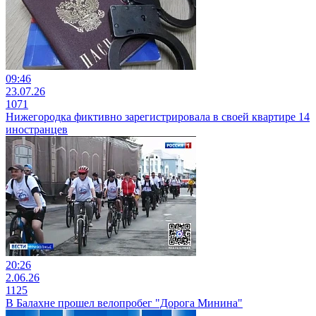
09:46
23.07.26
1071
Нижегородка фиктивно зарегистрировала в своей квартире 14
иностранцев
20:26
2.06.26
1125
В Балахне прошел велопробег "Дорога Минина"