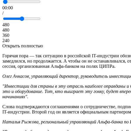
00:00
/
480
480
360
240
Открыть полностью
Горячая пора — так ситуацию в российской IT-индустрии обоз
замедлился, но продолжается. А чтобы он не останавливался,
сессия, организованная Альфа-банком на полях ЦИПРа.
Олег Ачкасов, управляющий директор, руководитель инвестици
"Инвестиции для страны в эту отрасль наиболее оправданы и б
это и оборудование. Тот, кто выиграет эту гонку, будет впе
начинаниях".
Слова подтверждаются соглашениями о сотрудничестве, подпис
IT-индустрии. Второй год он является официальным партнером
Наталья Рыжова, региональный управляющий Альфа-банка по 