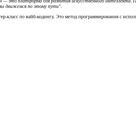
 — это платформа для развития искусственного интеллекта. IT-
 мы движемся по этому пути".
тер-класс по вайб-кодингу. Это метод программирования с испо