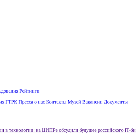
удования
Рейтинги
ия ГТРК
Пресса о нас
Контакты
Музей
Вакансии
Документы
и в технологии: на ЦИПРе обсудили будущее российского IT-би