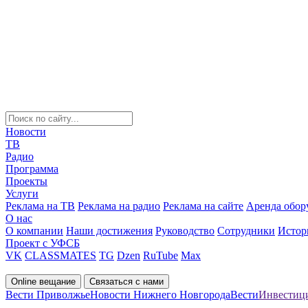
Новости
ТВ
Радио
Программа
Проекты
Услуги
Реклама на ТВ
Реклама на радио
Реклама на сайте
Аренда обор
О нас
О компании
Наши достижения
Руководство
Сотрудники
Истор
Проект с УФСБ
VK
CLASSMATES
TG
Dzen
RuTube
Max
Online вещание
Связаться с нами
Вести Приволжье
Новости Нижнего Новгорода
Вести
Инвестици