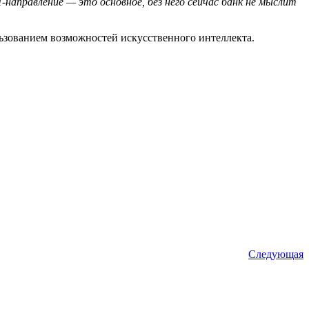
направление — это основное, без него сейчас банк не мыслит
льзованием возможностей искусственного интеллекта.
Следующая