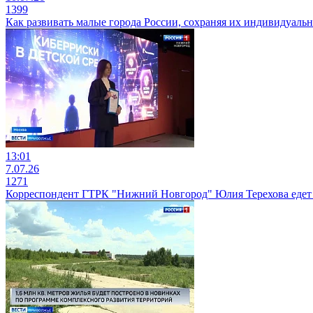
1399
Как развивать малые города России, сохраняя их индивидуальн
13:01
7.07.26
1271
Корреспондент ГТРК "Нижний Новгород" Юлия Терехова едет