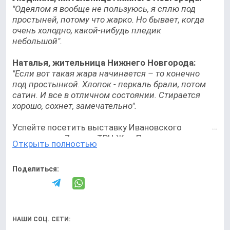
"Одеялом я вообще не пользуюсь, я сплю под
простыней, потому что жарко. Но бывает, когда
очень холодно, какой-нибудь пледик
небольшой".
Наталья, жительница Нижнего Новгорода:
"Если вот такая жара начинается – то конечно
под простынкой. Хлопок - перкаль брали, потом
сатин. И все в отличном состоянии. Стирается
хорошо, сохнет, замечательно".
Успейте посетить выставку Ивановского
текстиля до 7 июня. ТРЦ Жар-Птица,
Открыть полностью
пл.Советская 5, -1 этаж.
Поделиться:
Чтобы не пропустить важнейшие
новости:
Telegram
|
MAКС
Подписывайтесь и на наш
Rutube
и
Яндекс Дзен
НАШИ СОЦ. СЕТИ:
19 мая 2026 год ГТРК «Нижний Новгород» (видео)