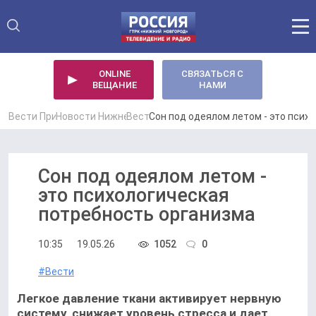
ONLINE
СВЯЗАТЬСЯ С
ВЕЩАНИЕ
НАМИ
Вести Приволжье
Новости Нижнего Новгорода
Вести
Сон под одеялом летом - это псих
Сон под одеялом летом -
это психологическая
потребность организма
Политикой конфиденциальности сайта
10:35
19.05.26
1052
0
Политикой конфиденциальности сайта
#Вести
Легкое давление ткани активирует нервную
систему, снижает уровень стресса и дает