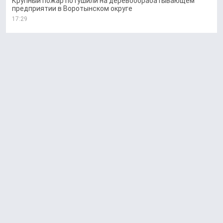
Крупный пожар потушили на деревообрабатывающем
предприятии в Воротынском округе
17:29