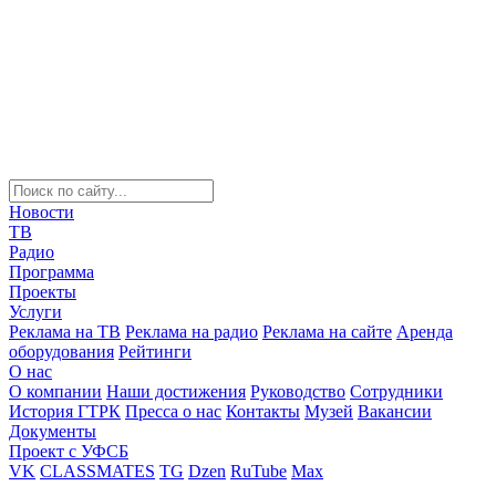
Новости
ТВ
Радио
Программа
Проекты
Услуги
Реклама на ТВ
Реклама на радио
Реклама на сайте
Аренда
оборудования
Рейтинги
О нас
О компании
Наши достижения
Руководство
Сотрудники
История ГТРК
Пресса о нас
Контакты
Музей
Вакансии
Документы
Проект с УФСБ
VK
CLASSMATES
TG
Dzen
RuTube
Max