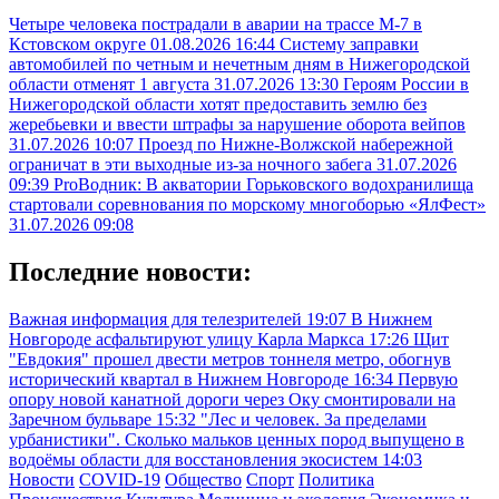
Четыре человека пострадали в аварии на трассе М-7 в
Кстовском округе
01.08.2026 16:44
Систему заправки
автомобилей по четным и нечетным дням в Нижегородской
области отменят 1 августа
31.07.2026 13:30
Героям России в
Нижегородской области хотят предоставить землю без
жеребьевки и ввести штрафы за нарушение оборота вейпов
31.07.2026 10:07
Проезд по Нижне-Волжской набережной
ограничат в эти выходные из-за ночного забега
31.07.2026
09:39
ProВодник: В акватории Горьковского водохранилища
стартовали соревнования по морскому многоборью «ЯлФест»
31.07.2026 09:08
Последние новости:
Важная информация для телезрителей
19:07
В Нижнем
Новгороде асфальтируют улицу Карла Маркса
17:26
Щит
"Евдокия" прошел двести метров тоннеля метро, обогнув
исторический квартал в Нижнем Новгороде
16:34
Первую
опору новой канатной дороги через Оку смонтировали на
Заречном бульваре
15:32
"Лес и человек. За пределами
урбанистики". Сколько мальков ценных пород выпущено в
водоёмы области для восстановления экосистем
14:03
Новости
COVID-19
Общество
Спорт
Политика