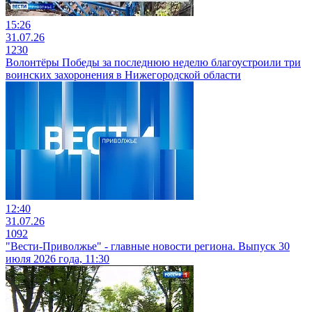
15:26
31.07.26
1230
Волонтёры Победы за последнюю неделю благоустроили три
воинских захоронения в Нижегородской области
12:40
31.07.26
1092
"Вести-Приволжье" - главные новости региона. Выпуск 30
июля 2026 года, 11:30