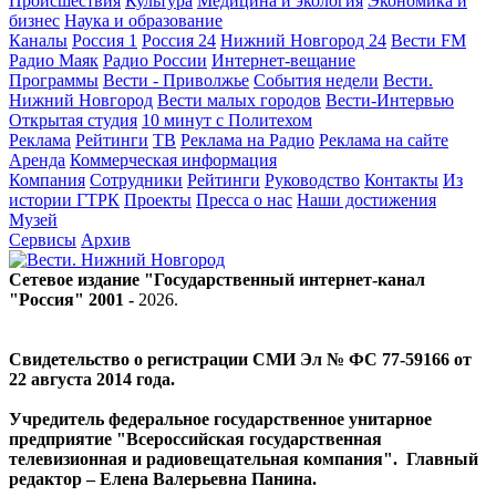
Происшествия
Культура
Медицина и экология
Экономика и
бизнес
Наука и образование
Каналы
Россия 1
Россия 24
Нижний Новгород 24
Вести FM
Радио Маяк
Радио России
Интернет-вещание
Программы
Вести - Приволжье
События недели
Вести.
Нижний Новгород
Вести малых городов
Вести-Интервью
Открытая студия
10 минут с Политехом
Реклама
Рейтинги
ТВ
Реклама на Радио
Реклама на сайте
Аренда
Коммерческая информация
Компания
Сотрудники
Рейтинги
Руководство
Контакты
Из
истории ГТРК
Проекты
Пресса о нас
Наши достижения
Музей
Сервисы
Архив
Сетевое издание "Государственный интернет-канал
"Россия" 2001 -
2026
.
Свидетельство о регистрации СМИ Эл № ФС 77-59166 от
22 августа 2014 года.
Учредитель федеральное государственное унитарное
предприятие "Всероссийская государственная
телевизионная и радиовещательная компания". Главный
редактор – Елена Валерьевна Панина.