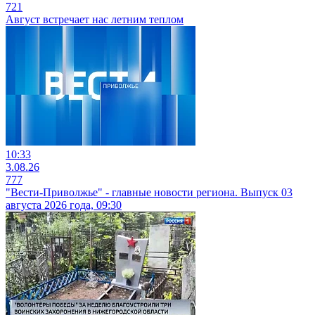
721
Август встречает нас летним теплом
10:33
3.08.26
777
"Вести-Приволжье" - главные новости региона. Выпуск 03
августа 2026 года, 09:30