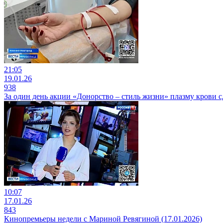
21:05
19.01.26
938
За один день акции «Донорство – стиль жизни» плазму крови с
10:07
17.01.26
843
Кинопремьеры недели с Мариной Ревягиной (17.01.2026)