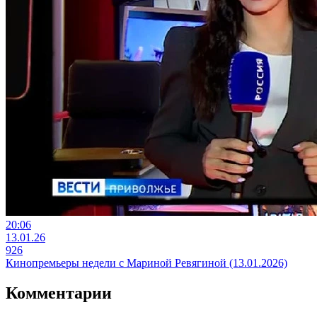
20:06
13.01.26
926
Кинопремьеры недели с Мариной Ревягиной (13.01.2026)
Комментарии