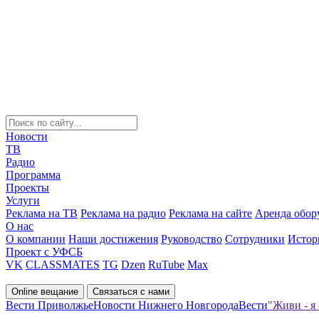
Новости
ТВ
Радио
Программа
Проекты
Услуги
Реклама на ТВ
Реклама на радио
Реклама на сайте
Аренда обор
О нас
О компании
Наши достижения
Руководство
Сотрудники
Истор
Проект с УФСБ
VK
CLASSMATES
TG
Dzen
RuTube
Max
Online вещание
Связаться с нами
Вести Приволжье
Новости Нижнего Новгорода
Вести
"Живи - я 