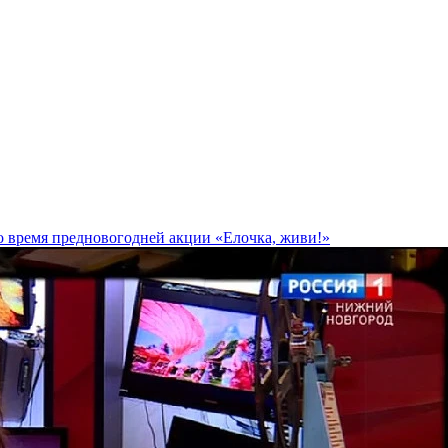
о время предновогодней акции «Елочка, живи!»