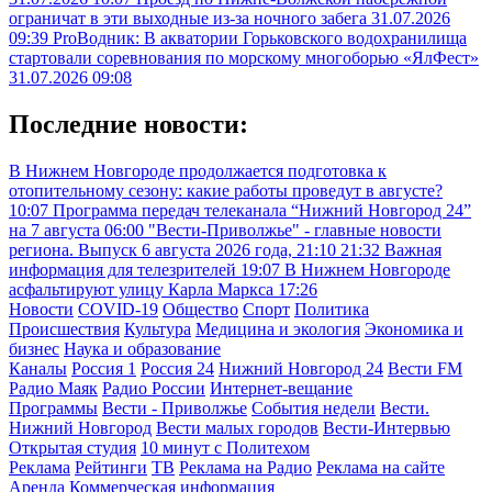
ограничат в эти выходные из-за ночного забега
31.07.2026
09:39
ProВодник: В акватории Горьковского водохранилища
стартовали соревнования по морскому многоборью «ЯлФест»
31.07.2026 09:08
Последние новости:
В Нижнем Новгороде продолжается подготовка к
отопительному сезону: какие работы проведут в августе?
10:07
Программа передач телеканала “Нижний Новгород 24”
на 7 августа
06:00
"Вести-Приволжье" - главные новости
региона. Выпуск 6 августа 2026 года, 21:10
21:32
Важная
информация для телезрителей
19:07
В Нижнем Новгороде
асфальтируют улицу Карла Маркса
17:26
Новости
COVID-19
Общество
Спорт
Политика
Происшествия
Культура
Медицина и экология
Экономика и
бизнес
Наука и образование
Каналы
Россия 1
Россия 24
Нижний Новгород 24
Вести FM
Радио Маяк
Радио России
Интернет-вещание
Программы
Вести - Приволжье
События недели
Вести.
Нижний Новгород
Вести малых городов
Вести-Интервью
Открытая студия
10 минут с Политехом
Реклама
Рейтинги
ТВ
Реклама на Радио
Реклама на сайте
Аренда
Коммерческая информация