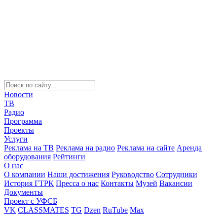
Новости
ТВ
Радио
Программа
Проекты
Услуги
Реклама на ТВ
Реклама на радио
Реклама на сайте
Аренда
оборудования
Рейтинги
О нас
О компании
Наши достижения
Руководство
Сотрудники
История ГТРК
Пресса о нас
Контакты
Музей
Вакансии
Документы
Проект с УФСБ
VK
CLASSMATES
TG
Dzen
RuTube
Max