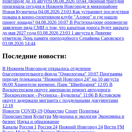
Новгороде до 16 августа
06.08.2026 10:44
Двойная трагедия
произошла сегодня в Нижнем Новгороде в микрорайоне
Новая Кузнечиха
04.08.2026 23:03
Как устраняют последствия
пожара в конно-спортивном клубе "Аллюр" и где нашли
приют лошади?
04.08.2026 10:07
В Ростехнадзоре опровергли
заявление ряда СМИ о том, что канатная дорога будет закрыта
до мая 2027 года
03.08.2026 23:03
1 августа в Дивееве
отметили День памяти преподобного Серафима Саровского
03.08.2026 14:44
Последние новости:
В Нижнем Новгороде открылось отделение
благотворительного фонда "Онкологика"
10:07
Программа
передач телеканала “Нижний Новгород 24” на 10 августа
06:00
Хранители времени. Парк "Швейцария"
12:05
В
Воскресенском округе завершили ремонт автодороги
"Воскресенское - Русениха - Будилиха"
11:06
В Кстовском
округе задержали мигранта с поддельными документами
12:18
Новости
COVID-19
Общество
Спорт
Политика
Происшествия
Культура
Медицина и экология
Экономика и
бизнес
Наука и образование
Каналы
Россия 1
Россия 24
Нижний Новгород 24
Вести FM