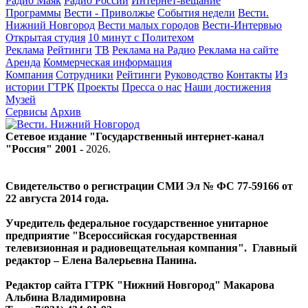
Радио Маяк
Радио России
Интернет-вещание
Программы
Вести - Приволжье
События недели
Вести.
Нижний Новгород
Вести малых городов
Вести-Интервью
Открытая студия
10 минут с Политехом
Реклама
Рейтинги
ТВ
Реклама на Радио
Реклама на сайте
Аренда
Коммерческая информация
Компания
Сотрудники
Рейтинги
Руководство
Контакты
Из
истории ГТРК
Проекты
Пресса о нас
Наши достижения
Музей
Сервисы
Архив
Сетевое издание "Государственный интернет-канал
"Россия" 2001 -
2026
.
Свидетельство о регистрации СМИ Эл № ФС 77-59166 от
22 августа 2014 года.
Учредитель федеральное государственное унитарное
предприятие "Всероссийская государственная
телевизионная и радиовещательная компания". Главный
редактор – Елена Валерьевна Панина.
Редактор сайта ГТРК "Нижний Новгород" Макарова
Альбина Владимировна