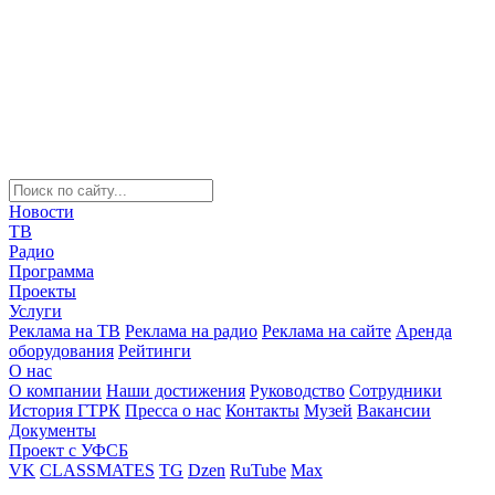
Новости
ТВ
Радио
Программа
Проекты
Услуги
Реклама на ТВ
Реклама на радио
Реклама на сайте
Аренда
оборудования
Рейтинги
О нас
О компании
Наши достижения
Руководство
Сотрудники
История ГТРК
Пресса о нас
Контакты
Музей
Вакансии
Документы
Проект с УФСБ
VK
CLASSMATES
TG
Dzen
RuTube
Max