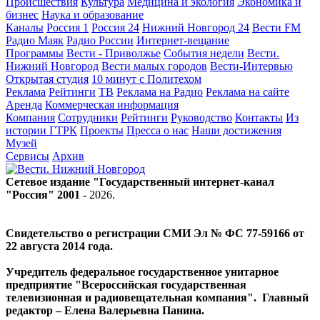
Происшествия
Культура
Медицина и экология
Экономика и
бизнес
Наука и образование
Каналы
Россия 1
Россия 24
Нижний Новгород 24
Вести FM
Радио Маяк
Радио России
Интернет-вещание
Программы
Вести - Приволжье
События недели
Вести.
Нижний Новгород
Вести малых городов
Вести-Интервью
Открытая студия
10 минут с Политехом
Реклама
Рейтинги
ТВ
Реклама на Радио
Реклама на сайте
Аренда
Коммерческая информация
Компания
Сотрудники
Рейтинги
Руководство
Контакты
Из
истории ГТРК
Проекты
Пресса о нас
Наши достижения
Музей
Сервисы
Архив
Сетевое издание "Государственный интернет-канал
"Россия" 2001 -
2026
.
Свидетельство о регистрации СМИ Эл № ФС 77-59166 от
22 августа 2014 года.
Учредитель федеральное государственное унитарное
предприятие "Всероссийская государственная
телевизионная и радиовещательная компания". Главный
редактор – Елена Валерьевна Панина.