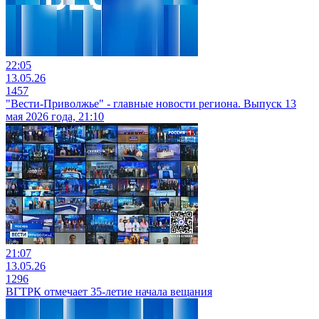
22:05
13.05.26
1457
"Вести-Приволжье" - главные новости региона. Выпуск 13
мая 2026 года, 21:10
21:07
13.05.26
1296
ВГТРК отмечает 35-летие начала вещания