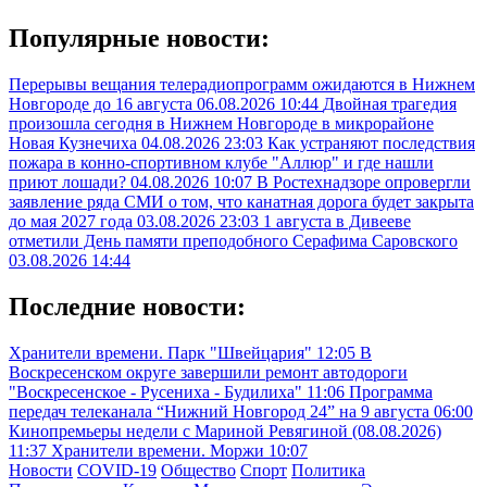
Популярные новости:
Перерывы вещания телерадиопрограмм ожидаются в Нижнем
Новгороде до 16 августа
06.08.2026 10:44
Двойная трагедия
произошла сегодня в Нижнем Новгороде в микрорайоне
Новая Кузнечиха
04.08.2026 23:03
Как устраняют последствия
пожара в конно-спортивном клубе "Аллюр" и где нашли
приют лошади?
04.08.2026 10:07
В Ростехнадзоре опровергли
заявление ряда СМИ о том, что канатная дорога будет закрыта
до мая 2027 года
03.08.2026 23:03
1 августа в Дивееве
отметили День памяти преподобного Серафима Саровского
03.08.2026 14:44
Последние новости:
Хранители времени. Парк "Швейцария"
12:05
В
Воскресенском округе завершили ремонт автодороги
"Воскресенское - Русениха - Будилиха"
11:06
Программа
передач телеканала “Нижний Новгород 24” на 9 августа
06:00
Кинопремьеры недели с Мариной Ревягиной (08.08.2026)
11:37
Хранители времени. Моржи
10:07
Новости
COVID-19
Общество
Спорт
Политика