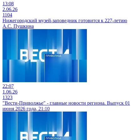
13:08
2.06.26
1104
Нижегородский музей-заповедник готовится к 227-летию
А.С. Пушкина
22:07
1.06.26
1323
"Вести-Приволжье" - главные новости региона. Выпуск 01
июня 2026 года, 21:10