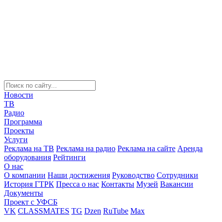
Новости
ТВ
Радио
Программа
Проекты
Услуги
Реклама на ТВ
Реклама на радио
Реклама на сайте
Аренда
оборудования
Рейтинги
О нас
О компании
Наши достижения
Руководство
Сотрудники
История ГТРК
Пресса о нас
Контакты
Музей
Вакансии
Документы
Проект с УФСБ
VK
CLASSMATES
TG
Dzen
RuTube
Max