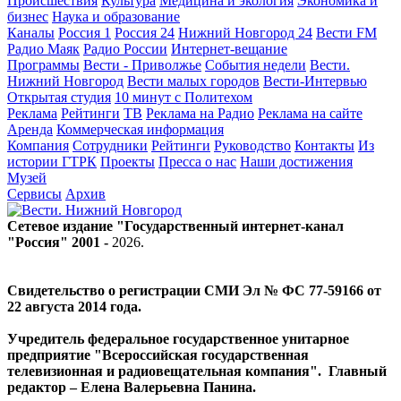
Происшествия
Культура
Медицина и экология
Экономика и
бизнес
Наука и образование
Каналы
Россия 1
Россия 24
Нижний Новгород 24
Вести FM
Радио Маяк
Радио России
Интернет-вещание
Программы
Вести - Приволжье
События недели
Вести.
Нижний Новгород
Вести малых городов
Вести-Интервью
Открытая студия
10 минут с Политехом
Реклама
Рейтинги
ТВ
Реклама на Радио
Реклама на сайте
Аренда
Коммерческая информация
Компания
Сотрудники
Рейтинги
Руководство
Контакты
Из
истории ГТРК
Проекты
Пресса о нас
Наши достижения
Музей
Сервисы
Архив
Сетевое издание "Государственный интернет-канал
"Россия" 2001 -
2026
.
Свидетельство о регистрации СМИ Эл № ФС 77-59166 от
22 августа 2014 года.
Учредитель федеральное государственное унитарное
предприятие "Всероссийская государственная
телевизионная и радиовещательная компания". Главный
редактор – Елена Валерьевна Панина.