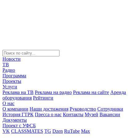
Новости
ТВ
Радио
Программа
Проекты
Услуги
Реклама на ТВ
Реклама на радио
Реклама на сайте
Аренда
оборудования
Рейтинги
О нас
О компании
Наши достижения
Руководство
Сотрудники
История ГТРК
Пресса о нас
Контакты
Музей
Вакансии
Документы
Проект с УФСБ
VK
CLASSMATES
TG
Dzen
RuTube
Max