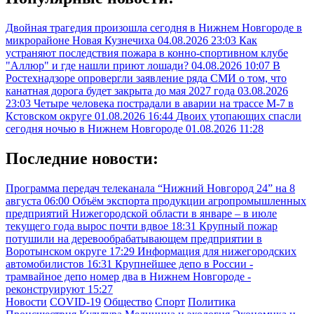
Двойная трагедия произошла сегодня в Нижнем Новгороде в
микрорайоне Новая Кузнечиха
04.08.2026 23:03
Как
устраняют последствия пожара в конно-спортивном клубе
"Аллюр" и где нашли приют лошади?
04.08.2026 10:07
В
Ростехнадзоре опровергли заявление ряда СМИ о том, что
канатная дорога будет закрыта до мая 2027 года
03.08.2026
23:03
Четыре человека пострадали в аварии на трассе М-7 в
Кстовском округе
01.08.2026 16:44
Двоих утопающих спасли
сегодня ночью в Нижнем Новгороде
01.08.2026 11:28
Последние новости:
Программа передач телеканала “Нижний Новгород 24” на 8
августа
06:00
Объём экспорта продукции агропромышленных
предприятий Нижегородской области в январе – в июле
текущего года вырос почти вдвое
18:31
Крупный пожар
потушили на деревообрабатывающем предприятии в
Воротынском округе
17:29
Информация для нижегородских
автомобилистов
16:31
Крупнейшее депо в России -
трамвайное депо номер два в Нижнем Новгороде -
реконструируют
15:27
Новости
COVID-19
Общество
Спорт
Политика