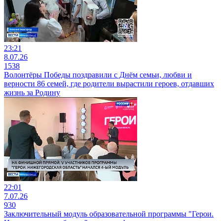
23:21
8.07.26
1538
Волонтёры Победы поздравили с Днём семьи, любви и
верности 86 семей, где родители вырастили героев, отдавших
жизнь за Родину
22:01
7.07.26
930
Заключительный модуль образовательной программы "Герои.