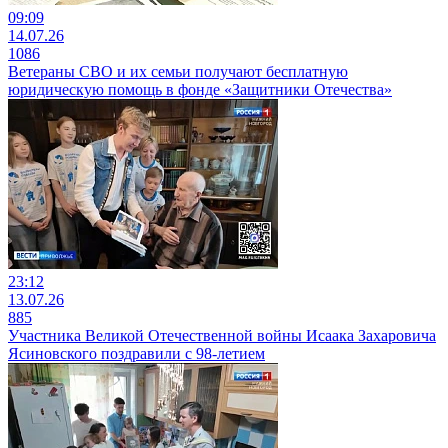
09:09
14.07.26
1086
Ветераны СВО и их семьи получают бесплатную
юридическую помощь в фонде «Защитники Отечества»
23:12
13.07.26
885
Участника Великой Отечественной войны Исаака Захаровича
Ясиновского поздравили с 98-летием