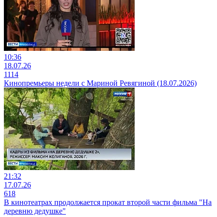
10:36
18.07.26
1114
Кинопремьеры недели с Мариной Ревягиной (18.07.2026)
21:32
17.07.26
618
В кинотеатрах продолжается прокат второй части фильма "На
деревню дедушке"