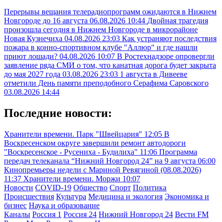
Перерывы вещания телерадиопрограмм ожидаются в Нижнем
Новгороде до 16 августа
06.08.2026 10:44
Двойная трагедия
произошла сегодня в Нижнем Новгороде в микрорайоне
Новая Кузнечиха
04.08.2026 23:03
Как устраняют последствия
пожара в конно-спортивном клубе "Аллюр" и где нашли
приют лошади?
04.08.2026 10:07
В Ростехнадзоре опровергли
заявление ряда СМИ о том, что канатная дорога будет закрыта
до мая 2027 года
03.08.2026 23:03
1 августа в Дивееве
отметили День памяти преподобного Серафима Саровского
03.08.2026 14:44
Последние новости:
Хранители времени. Парк "Швейцария"
12:05
В
Воскресенском округе завершили ремонт автодороги
"Воскресенское - Русениха - Будилиха"
11:06
Программа
передач телеканала “Нижний Новгород 24” на 9 августа
06:00
Кинопремьеры недели с Мариной Ревягиной (08.08.2026)
11:37
Хранители времени. Моржи
10:07
Новости
COVID-19
Общество
Спорт
Политика
Происшествия
Культура
Медицина и экология
Экономика и
бизнес
Наука и образование
Каналы
Россия 1
Россия 24
Нижний Новгород 24
Вести FM