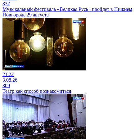
832
Музыкальный фестиваль «Великая Русь» пройдет в Нижнем
Новгороде 29 августа
21:22
3.08.26
809
Театр как способ познакомиться