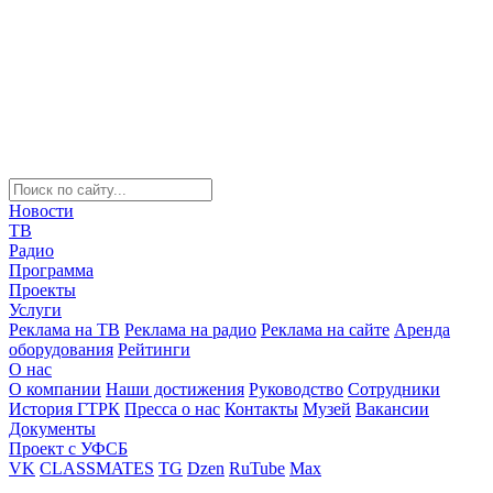
Новости
ТВ
Радио
Программа
Проекты
Услуги
Реклама на ТВ
Реклама на радио
Реклама на сайте
Аренда
оборудования
Рейтинги
О нас
О компании
Наши достижения
Руководство
Сотрудники
История ГТРК
Пресса о нас
Контакты
Музей
Вакансии
Документы
Проект с УФСБ
VK
CLASSMATES
TG
Dzen
RuTube
Max