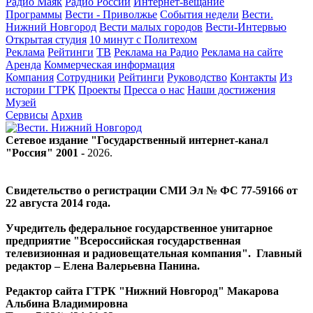
Радио Маяк
Радио России
Интернет-вещание
Программы
Вести - Приволжье
События недели
Вести.
Нижний Новгород
Вести малых городов
Вести-Интервью
Открытая студия
10 минут с Политехом
Реклама
Рейтинги
ТВ
Реклама на Радио
Реклама на сайте
Аренда
Коммерческая информация
Компания
Сотрудники
Рейтинги
Руководство
Контакты
Из
истории ГТРК
Проекты
Пресса о нас
Наши достижения
Музей
Сервисы
Архив
Сетевое издание "Государственный интернет-канал
"Россия" 2001 -
2026
.
Свидетельство о регистрации СМИ Эл № ФС 77-59166 от
22 августа 2014 года.
Учредитель федеральное государственное унитарное
предприятие "Всероссийская государственная
телевизионная и радиовещательная компания". Главный
редактор – Елена Валерьевна Панина.
Редактор сайта ГТРК "Нижний Новгород" Макарова
Альбина Владимировна