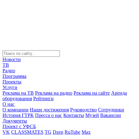
Новости
ТВ
Радио
Программа
Проекты
Услуги
Реклама на ТВ
Реклама на радио
Реклама на сайте
Аренда
оборудования
Рейтинги
О нас
О компании
Наши достижения
Руководство
Сотрудники
История ГТРК
Пресса о нас
Контакты
Музей
Вакансии
Документы
Проект с УФСБ
VK
CLASSMATES
TG
Dzen
RuTube
Max