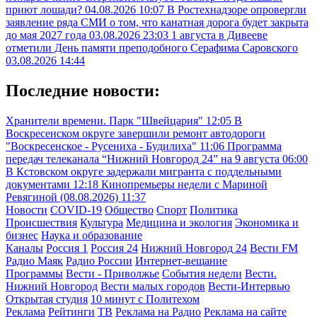
приют лошади?
04.08.2026 10:07
В Ростехнадзоре опровергли
заявление ряда СМИ о том, что канатная дорога будет закрыта
до мая 2027 года
03.08.2026 23:03
1 августа в Дивееве
отметили День памяти преподобного Серафима Саровского
03.08.2026 14:44
Последние новости:
Хранители времени. Парк "Швейцария"
12:05
В
Воскресенском округе завершили ремонт автодороги
"Воскресенское - Русениха - Будилиха"
11:06
Программа
передач телеканала “Нижний Новгород 24” на 9 августа
06:00
В Кстовском округе задержали мигранта с поддельными
документами
12:18
Кинопремьеры недели с Мариной
Ревягиной (08.08.2026)
11:37
Новости
COVID-19
Общество
Спорт
Политика
Происшествия
Культура
Медицина и экология
Экономика и
бизнес
Наука и образование
Каналы
Россия 1
Россия 24
Нижний Новгород 24
Вести FM
Радио Маяк
Радио России
Интернет-вещание
Программы
Вести - Приволжье
События недели
Вести.
Нижний Новгород
Вести малых городов
Вести-Интервью
Открытая студия
10 минут с Политехом
Реклама
Рейтинги
ТВ
Реклама на Радио
Реклама на сайте