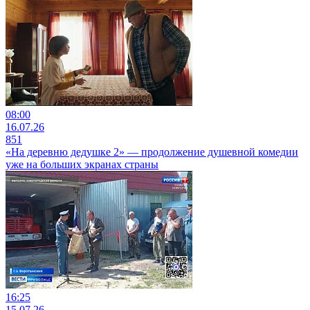
08:00
16.07.26
851
«На деревню дедушке 2» — продолжение душевной комедии
уже на больших экранах страны
16:25
15.07.26