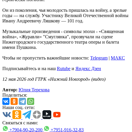
Он из поколения, чья молодость пришлась на войну, а зрелые
годы — на службу. Участнику Великой Отечественной войны
Ивану Андреевичу Ляшкову — 101 год.
Музыкальные произведения - символы эпохи - «Священная
война», «Журавли» "Смуглянка", прозвучали на сцене
Нижегородского государственного театра оперы и балета
имени Пушкина.
Чтобы не пропустить важнейшие новости:
Telegram
|
MAКС
Подписывайтесь и на наш
Rutube
и
Яндекс Дзен
12 мая 2026 год ГТРК «Нижний Новгород» (видео)
Автор:
Юлия Терехова
Поделиться:
Наши соц. сети:
Связаться с нами:
+7904-90-20-200
+7951-916-32-83