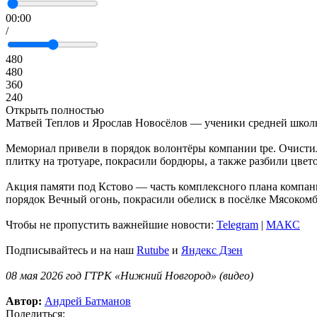
00:00
/
480
480
360
240
Открыть полностью
Матвей Теплов и Ярослав Новосёлов — ученики средней школы
Мемориал привели в порядок волонтёры компании tpe. Очисти
плитку на тротуаре, покрасили бордюры, а также разбили цвет
Акция памяти под Кстово — часть комплексного плана компани
порядок Вечный огонь, покрасили обелиск в посёлке Мясокомб
Чтобы не пропустить важнейшие новости:
Telegram
|
MAКС
Подписывайтесь и на наш
Rutube
и
Яндекс Дзен
08 мая 2026 год ГТРК «Нижний Новгород» (видео)
Автор:
Андрей Батманов
Поделиться: