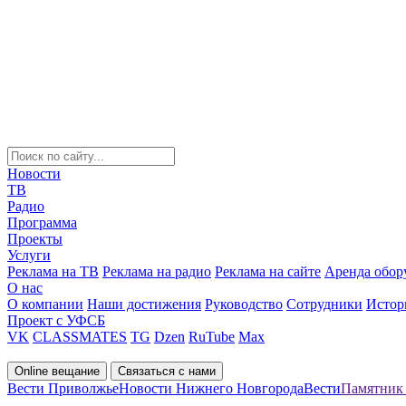
Новости
ТВ
Радио
Программа
Проекты
Услуги
Реклама на ТВ
Реклама на радио
Реклама на сайте
Аренда обор
О нас
О компании
Наши достижения
Руководство
Сотрудники
Истор
Проект с УФСБ
VK
CLASSMATES
TG
Dzen
RuTube
Max
Online вещание
Связаться с нами
Вести Приволжье
Новости Нижнего Новгорода
Вести
Памятник 