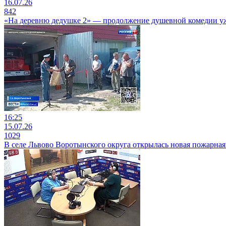
16.07.26
842
«На деревню дедушке 2» — продолжение душевной комедии уж
16:25
15.07.26
1029
В селе Львово Воротынского округа открылась новая пожарная