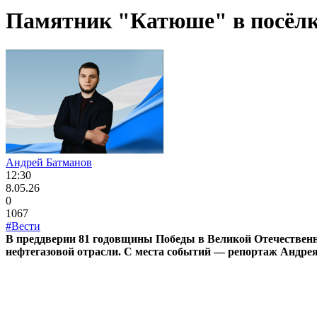
Памятник "Катюше" в посёлк
Андрей Батманов
12:30
8.05.26
0
1067
#Вести
В преддверии 81 годовщины Победы в Великой Отечественн
нефтегазовой отрасли. С места событий — репортаж Андре