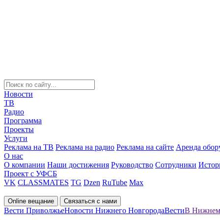
Новости
ТВ
Радио
Программа
Проекты
Услуги
Реклама на ТВ
Реклама на радио
Реклама на сайте
Аренда обор
О нас
О компании
Наши достижения
Руководство
Сотрудники
Истор
Проект с УФСБ
VK
CLASSMATES
TG
Dzen
RuTube
Max
Online вещание
Связаться с нами
Вести Приволжье
Новости Нижнего Новгорода
Вести
В Нижнем 