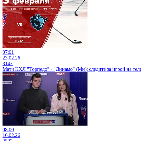
07:01
23.02.26
3143
Матч КХЛ "Торпедо" - "Динамо" (Мн): следите за игрой на те
08:00
16.02.26
2822