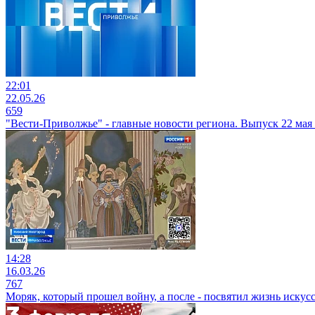
22:01
22.05.26
659
"Вести-Приволжье" - главные новости региона. Выпуск 22 мая 2
14:28
16.03.26
767
Моряк, который прошел войну, а после - посвятил жизнь искус