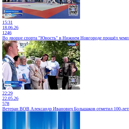
15:31
18.06.26
1246
Во дворце спорта "Юность" в Нижнем Новгороде прошёл чемп
22:29
22.05.26
578
Ветеран ВОВ Александр Иванович Большаков отметил 100-ле