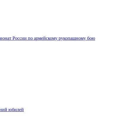
ионат России по армейскому рукопашному бою
тний юбилей