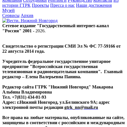
Компания
Сотрудники
Рейтинги
Руководство
Контакты
Из
истории ГТРК
Проекты
Пресса о нас
Наши достижения
Музей
Сервисы
Архив
Сетевое издание "Государственный интернет-канал
"Россия" 2001 -
2026
.
Свидетельство о регистрации СМИ Эл № ФС 77-59166 от
22 августа 2014 года.
Учредитель федеральное государственное унитарное
предприятие "Всероссийская государственная
телевизионная и радиовещательная компания". Главный
редактор – Елена Валерьевна Панина.
Редактор сайта ГТРК "Нижний Новгород" Макарова
Альбина Владимировна
Тел. +7(831) 434-01-93
Адрес: г.Нижний Новгород, ул.Белинского 9А; адрес
электронной почты редакции
gtrk_nn@mail.ru
Все права на любые материалы, опубликованные на сайте,
защищены в соответствии с российским и международным