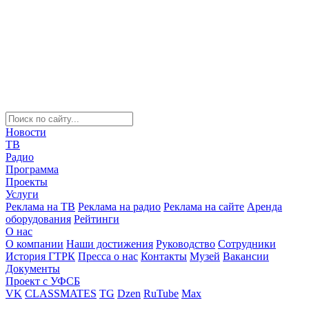
Новости
ТВ
Радио
Программа
Проекты
Услуги
Реклама на ТВ
Реклама на радио
Реклама на сайте
Аренда
оборудования
Рейтинги
О нас
О компании
Наши достижения
Руководство
Сотрудники
История ГТРК
Пресса о нас
Контакты
Музей
Вакансии
Документы
Проект с УФСБ
VK
CLASSMATES
TG
Dzen
RuTube
Max