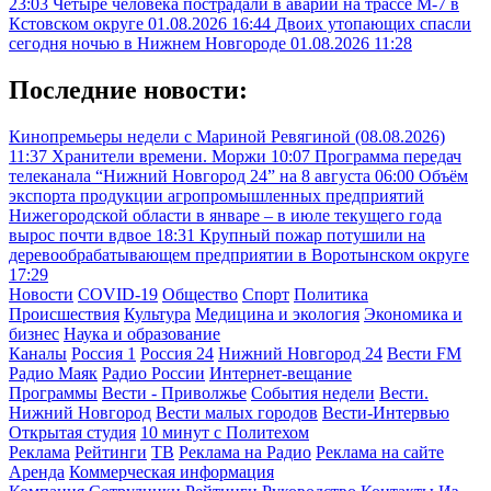
23:03
Четыре человека пострадали в аварии на трассе М-7 в
Кстовском округе
01.08.2026 16:44
Двоих утопающих спасли
сегодня ночью в Нижнем Новгороде
01.08.2026 11:28
Последние новости:
Кинопремьеры недели с Мариной Ревягиной (08.08.2026)
11:37
Хранители времени. Моржи
10:07
Программа передач
телеканала “Нижний Новгород 24” на 8 августа
06:00
Объём
экспорта продукции агропромышленных предприятий
Нижегородской области в январе – в июле текущего года
вырос почти вдвое
18:31
Крупный пожар потушили на
деревообрабатывающем предприятии в Воротынском округе
17:29
Новости
COVID-19
Общество
Спорт
Политика
Происшествия
Культура
Медицина и экология
Экономика и
бизнес
Наука и образование
Каналы
Россия 1
Россия 24
Нижний Новгород 24
Вести FM
Радио Маяк
Радио России
Интернет-вещание
Программы
Вести - Приволжье
События недели
Вести.
Нижний Новгород
Вести малых городов
Вести-Интервью
Открытая студия
10 минут с Политехом
Реклама
Рейтинги
ТВ
Реклама на Радио
Реклама на сайте
Аренда
Коммерческая информация