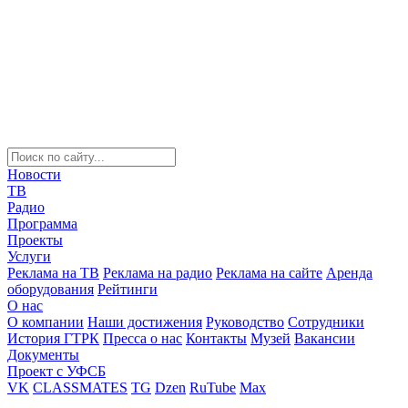
Новости
ТВ
Радио
Программа
Проекты
Услуги
Реклама на ТВ
Реклама на радио
Реклама на сайте
Аренда
оборудования
Рейтинги
О нас
О компании
Наши достижения
Руководство
Сотрудники
История ГТРК
Пресса о нас
Контакты
Музей
Вакансии
Документы
Проект с УФСБ
VK
CLASSMATES
TG
Dzen
RuTube
Max