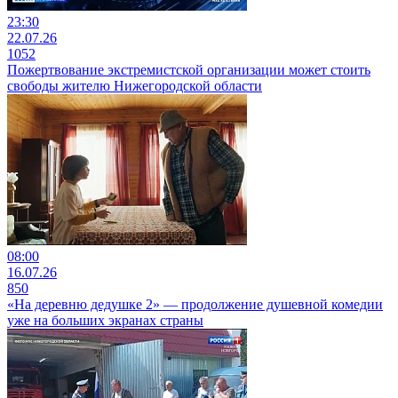
23:30
22.07.26
1052
Пожертвование экстремистской организации может стоить
свободы жителю Нижегородской области
08:00
16.07.26
850
«На деревню дедушке 2» — продолжение душевной комедии
уже на больших экранах страны