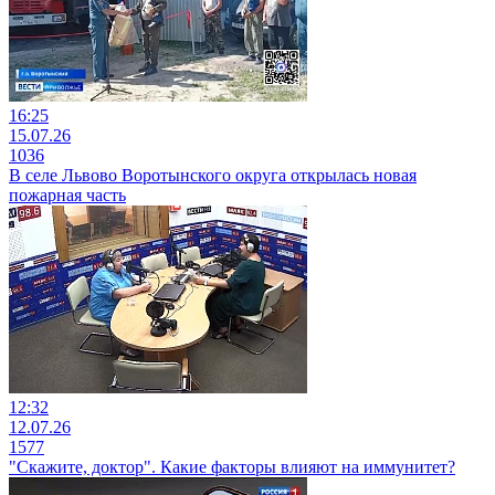
16:25
15.07.26
1036
В селе Львово Воротынского округа открылась новая
пожарная часть
12:32
12.07.26
1577
"Скажите, доктор". Какие факторы влияют на иммунитет?