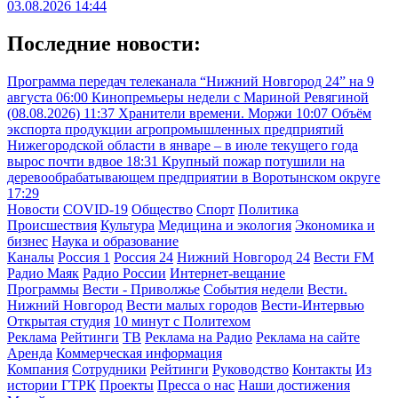
03.08.2026 14:44
Последние новости:
Программа передач телеканала “Нижний Новгород 24” на 9
августа
06:00
Кинопремьеры недели с Мариной Ревягиной
(08.08.2026)
11:37
Хранители времени. Моржи
10:07
Объём
экспорта продукции агропромышленных предприятий
Нижегородской области в январе – в июле текущего года
вырос почти вдвое
18:31
Крупный пожар потушили на
деревообрабатывающем предприятии в Воротынском округе
17:29
Новости
COVID-19
Общество
Спорт
Политика
Происшествия
Культура
Медицина и экология
Экономика и
бизнес
Наука и образование
Каналы
Россия 1
Россия 24
Нижний Новгород 24
Вести FM
Радио Маяк
Радио России
Интернет-вещание
Программы
Вести - Приволжье
События недели
Вести.
Нижний Новгород
Вести малых городов
Вести-Интервью
Открытая студия
10 минут с Политехом
Реклама
Рейтинги
ТВ
Реклама на Радио
Реклама на сайте
Аренда
Коммерческая информация
Компания
Сотрудники
Рейтинги
Руководство
Контакты
Из
истории ГТРК
Проекты
Пресса о нас
Наши достижения