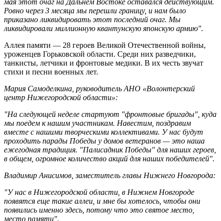
мая этот очаг на Дальнем Востоке оставался действующим.
Ровно через 3 месяца мы перешли границу, и нам было
приказано ликвидировать этот последний очаг. Мы
ликвидировали миллионную квантунскую японскую армию".
Аллея памяти — 28 героев Великой Отечественной войны,
уроженцев Горьковской области. Среди них разведчики,
танкисты, летчики и фронтовые медики. В их честь звучат
стихи и песни военных лет.
Мария Самоделкина, руководитель АНО «Волонтерский
центр Нижегородской области»:
"На следующей неделе стартуют "фронтовые бригады", куда
мы поедем к нашим участникам. Навестим, поздравим
вместе с нашими творческими коллективами. У нас будут
проходить парады Победы у домов ветеранов — это наша
ежегодная традиция. "Палисадник Победы" для наших героев,
в общем, огромное количество акций для наших победителей".
Владимир Анисимов, заместитель главы Нижнего Новгорода:
"У нас в Нижегородской области, в Нижнем Новгороде
появятся еще такие аллеи, и мне бы хотелось, чтобы они
появились именно здесь, потому что это святое место,
место памяти".