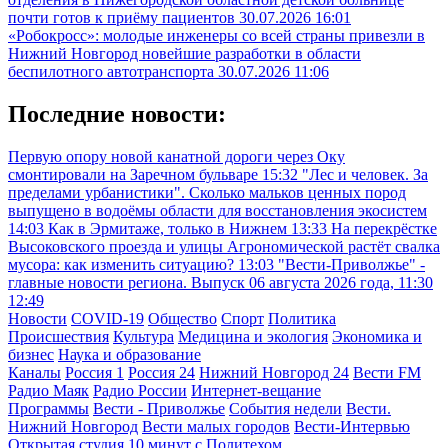
почти готов к приёму пациентов
30.07.2026 16:01
«Робокросс»: молодые инженеры со всей страны привезли в
Нижний Новгород новейшие разработки в области
беспилотного автотранспорта
30.07.2026 11:06
Последние новости:
Первую опору новой канатной дороги через Оку
смонтировали на Заречном бульваре
15:32
"Лес и человек. За
пределами урбанистики". Сколько мальков ценных пород
выпущено в водоёмы области для восстановления экосистем
14:03
Как в Эрмитаже, только в Нижнем
13:33
На перекрёстке
Высоковского проезда и улицы Агрономической растёт свалка
мусора: как изменить ситуацию?
13:03
"Вести-Приволжье" -
главные новости региона. Выпуск 06 августа 2026 года, 11:30
12:49
Новости
COVID-19
Общество
Спорт
Политика
Происшествия
Культура
Медицина и экология
Экономика и
бизнес
Наука и образование
Каналы
Россия 1
Россия 24
Нижний Новгород 24
Вести FM
Радио Маяк
Радио России
Интернет-вещание
Программы
Вести - Приволжье
События недели
Вести.
Нижний Новгород
Вести малых городов
Вести-Интервью
Открытая студия
10 минут с Политехом