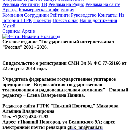
Реклама
Рейтинги
ТВ
Реклама на Радио
Реклама на сайте
Аренда
Коммерческая информация
Компания
Сотрудники
Рейтинги
Руководство
Контакты
Из
истории ГТРК
Проекты
Пресса о нас
Наши достижения
Музей
Сервисы
Архив
Сетевое издание "Государственный интернет-канал
"Россия" 2001 -
2026
.
Свидетельство о регистрации СМИ Эл № ФС 77-59166 от
22 августа 2014 года.
Учредитель федеральное государственное унитарное
предприятие "Всероссийская государственная
телевизионная и радиовещательная компания". Главный
редактор – Елена Валерьевна Панина.
Редактор сайта ГТРК "Нижний Новгород" Макарова
Альбина Владимировна
Тел. +7(831) 434-01-93
Адрес: г.Нижний Новгород, ул.Белинского 9А; адрес
электронной почты редакции
gtrk_nn@mail.ru