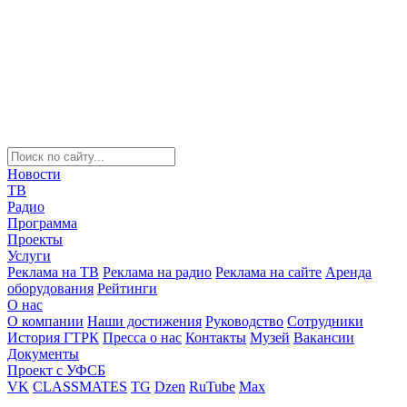
Новости
ТВ
Радио
Программа
Проекты
Услуги
Реклама на ТВ
Реклама на радио
Реклама на сайте
Аренда
оборудования
Рейтинги
О нас
О компании
Наши достижения
Руководство
Сотрудники
История ГТРК
Пресса о нас
Контакты
Музей
Вакансии
Документы
Проект с УФСБ
VK
CLASSMATES
TG
Dzen
RuTube
Max