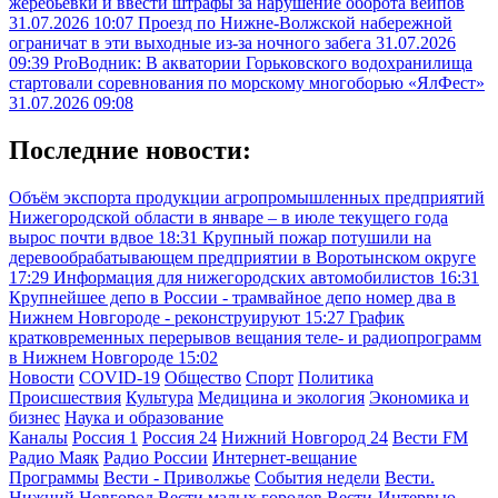
жеребьевки и ввести штрафы за нарушение оборота вейпов
31.07.2026 10:07
Проезд по Нижне-Волжской набережной
ограничат в эти выходные из-за ночного забега
31.07.2026
09:39
ProВодник: В акватории Горьковского водохранилища
стартовали соревнования по морскому многоборью «ЯлФест»
31.07.2026 09:08
Последние новости:
Объём экспорта продукции агропромышленных предприятий
Нижегородской области в январе – в июле текущего года
вырос почти вдвое
18:31
Крупный пожар потушили на
деревообрабатывающем предприятии в Воротынском округе
17:29
Информация для нижегородских автомобилистов
16:31
Крупнейшее депо в России - трамвайное депо номер два в
Нижнем Новгороде - реконструируют
15:27
График
кратковременных перерывов вещания теле- и радиопрограмм
в Нижнем Новгороде
15:02
Новости
COVID-19
Общество
Спорт
Политика
Происшествия
Культура
Медицина и экология
Экономика и
бизнес
Наука и образование
Каналы
Россия 1
Россия 24
Нижний Новгород 24
Вести FM
Радио Маяк
Радио России
Интернет-вещание
Программы
Вести - Приволжье
События недели
Вести.
Нижний Новгород
Вести малых городов
Вести-Интервью