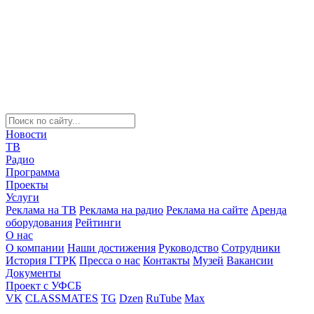
Новости
ТВ
Радио
Программа
Проекты
Услуги
Реклама на ТВ
Реклама на радио
Реклама на сайте
Аренда
оборудования
Рейтинги
О нас
О компании
Наши достижения
Руководство
Сотрудники
История ГТРК
Пресса о нас
Контакты
Музей
Вакансии
Документы
Проект с УФСБ
VK
CLASSMATES
TG
Dzen
RuTube
Max