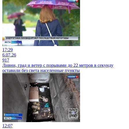
17:29
6.07.26
917
Ливни, град и ветер с порывами до 22 метров в секунду
оставили без света населенные пункты
12:07