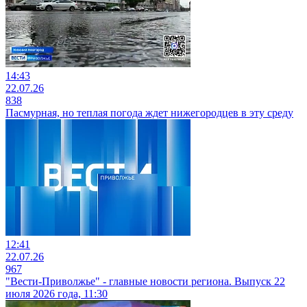
14:43
22.07.26
838
Пасмурная, но теплая погода ждет нижегородцев в эту среду
12:41
22.07.26
967
"Вести-Приволжье" - главные новости региона. Выпуск 22
июля 2026 года, 11:30