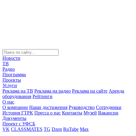
Новости
ТВ
Радио
Программа
Проекты
Услуги
Реклама на ТВ
Реклама на радио
Реклама на сайте
Аренда
оборудования
Рейтинги
О нас
О компании
Наши достижения
Руководство
Сотрудники
История ГТРК
Пресса о нас
Контакты
Музей
Вакансии
Документы
Проект с УФСБ
VK
CLASSMATES
TG
Dzen
RuTube
Max