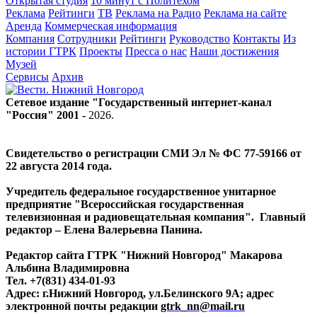
Открытая студия
10 минут с Политехом
Реклама
Рейтинги
ТВ
Реклама на Радио
Реклама на сайте
Аренда
Коммерческая информация
Компания
Сотрудники
Рейтинги
Руководство
Контакты
Из
истории ГТРК
Проекты
Пресса о нас
Наши достижения
Музей
Сервисы
Архив
Сетевое издание "Государственный интернет-канал
"Россия" 2001 -
2026
.
Свидетельство о регистрации СМИ Эл № ФС 77-59166 от
22 августа 2014 года.
Учредитель федеральное государственное унитарное
предприятие "Всероссийская государственная
телевизионная и радиовещательная компания". Главный
редактор – Елена Валерьевна Панина.
Редактор сайта ГТРК "Нижний Новгород" Макарова
Альбина Владимировна
Тел. +7(831) 434-01-93
Адрес: г.Нижний Новгород, ул.Белинского 9А; адрес
электронной почты редакции
gtrk_nn@mail.ru