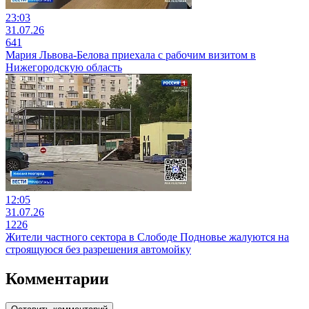
23:03
31.07.26
641
Мария Львова-Белова приехала с рабочим визитом в
Нижегородскую область
12:05
31.07.26
1226
Жители частного сектора в Слободе Подновье жалуются на
строящуюся без разрешения автомойку
Комментарии