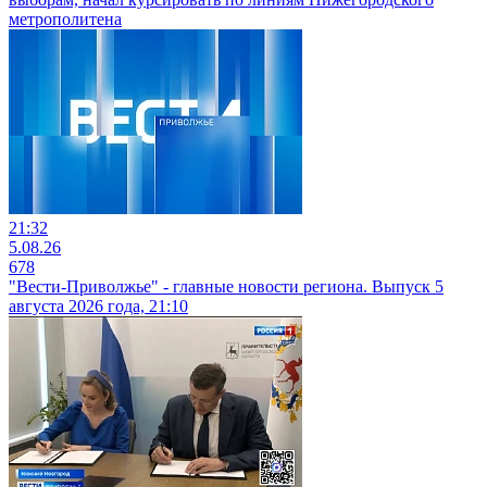
метрополитена
21:32
5.08.26
678
"Вести-Приволжье" - главные новости региона. Выпуск 5
августа 2026 года, 21:10