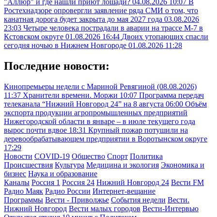
"Аллюр" и где нашли приют лошади?
04.08.2026 10:07
В
Ростехнадзоре опровергли заявление ряда СМИ о том, что
канатная дорога будет закрыта до мая 2027 года
03.08.2026
23:03
Четыре человека пострадали в аварии на трассе М-7 в
Кстовском округе
01.08.2026 16:44
Двоих утопающих спасли
сегодня ночью в Нижнем Новгороде
01.08.2026 11:28
Последние новости:
Кинопремьеры недели с Мариной Ревягиной (08.08.2026)
11:37
Хранители времени. Моржи
10:07
Программа передач
телеканала “Нижний Новгород 24” на 8 августа
06:00
Объём
экспорта продукции агропромышленных предприятий
Нижегородской области в январе – в июле текущего года
вырос почти вдвое
18:31
Крупный пожар потушили на
деревообрабатывающем предприятии в Воротынском округе
17:29
Новости
COVID-19
Общество
Спорт
Политика
Происшествия
Культура
Медицина и экология
Экономика и
бизнес
Наука и образование
Каналы
Россия 1
Россия 24
Нижний Новгород 24
Вести FM
Радио Маяк
Радио России
Интернет-вещание
Программы
Вести - Приволжье
События недели
Вести.
Нижний Новгород
Вести малых городов
Вести-Интервью