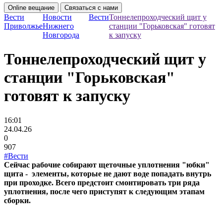
Online вещание
Связаться с нами
Вести
Новости
Вести
Тоннелепроходческий щит у
Приволжье
Нижнего
станции "Горьковская" готовят
Новгорода
к запуску
Тоннелепроходческий щит у
станции "Горьковская"
готовят к запуску
16:01
24.04.26
0
907
#Вести
Сейчас рабочие собирают щеточные уплотнения "юбки"
щита - элементы, которые не дают воде попадать внутрь
при проходке. Всего предстоит смонтировать три ряда
уплотнения, после чего приступят к следующим этапам
сборки.