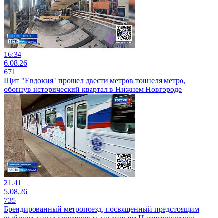
16:34
6.08.26
671
Щит "Евдокия" прошел двести метров тоннеля метро,
обогнув исторический квартал в Нижнем Новгороде
21:41
5.08.26
735
Брендированный метропоезд, посвященный предстоящим
выборам, начал курсировать по линиям Нижегородского