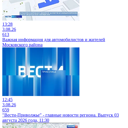
13:28
3.08.26
613
Важная информация для автомобилистов и жителей
Московского района
12:45
3.08.26
659
"Вести-Приволжье" - главные новости региона. Выпуск 03
августа 2026 года, 11:30