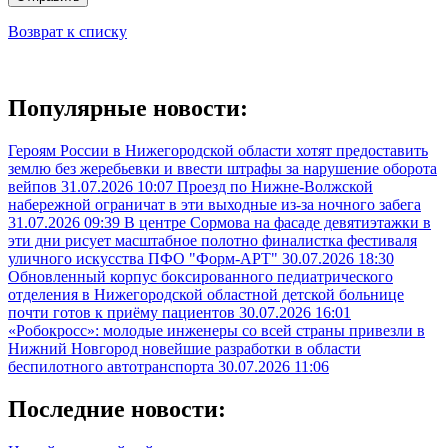
Возврат к списку
Популярные новости:
Героям России в Нижегородской области хотят предоставить
землю без жеребьевки и ввести штрафы за нарушение оборота
вейпов
31.07.2026 10:07
Проезд по Нижне-Волжской
набережной ограничат в эти выходные из-за ночного забега
31.07.2026 09:39
В центре Сормова на фасаде девятиэтажки в
эти дни рисует масштабное полотно финалистка фестиваля
уличного искусства ПФО "Форм-АРТ"
30.07.2026 18:30
Обновленный корпус боксированного педиатрического
отделения в Нижегородской областной детской больнице
почти готов к приёму пациентов
30.07.2026 16:01
«Робокросс»: молодые инженеры со всей страны привезли в
Нижний Новгород новейшие разработки в области
беспилотного автотранспорта
30.07.2026 11:06
Последние новости: