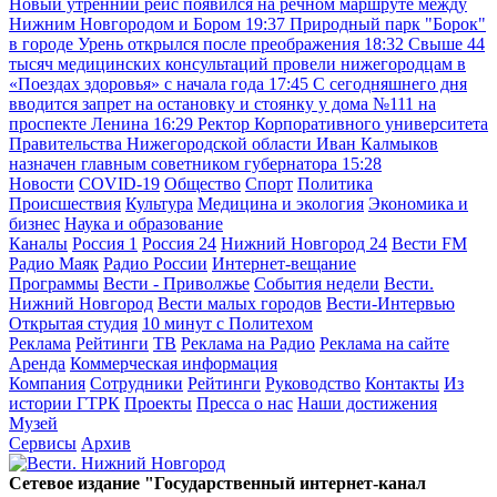
Новый утренний рейс появился на речном маршруте между
Нижним Новгородом и Бором
19:37
Природный парк "Борок"
в городе Урень открылся после преображения
18:32
Свыше 44
тысяч медицинских консультаций провели нижегородцам в
«Поездах здоровья» с начала года
17:45
С сегодняшнего дня
вводится запрет на остановку и стоянку у дома №111 на
проспекте Ленина
16:29
Ректор Корпоративного университета
Правительства Нижегородской области Иван Калмыков
назначен главным советником губернатора
15:28
Новости
COVID-19
Общество
Спорт
Политика
Происшествия
Культура
Медицина и экология
Экономика и
бизнес
Наука и образование
Каналы
Россия 1
Россия 24
Нижний Новгород 24
Вести FM
Радио Маяк
Радио России
Интернет-вещание
Программы
Вести - Приволжье
События недели
Вести.
Нижний Новгород
Вести малых городов
Вести-Интервью
Открытая студия
10 минут с Политехом
Реклама
Рейтинги
ТВ
Реклама на Радио
Реклама на сайте
Аренда
Коммерческая информация
Компания
Сотрудники
Рейтинги
Руководство
Контакты
Из
истории ГТРК
Проекты
Пресса о нас
Наши достижения
Музей
Сервисы
Архив
Сетевое издание "Государственный интернет-канал