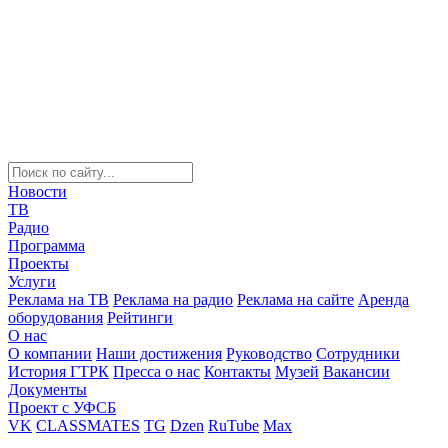
Новости
ТВ
Радио
Программа
Проекты
Услуги
Реклама на ТВ
Реклама на радио
Реклама на сайте
Аренда
оборудования
Рейтинги
О нас
О компании
Наши достижения
Руководство
Сотрудники
История ГТРК
Пресса о нас
Контакты
Музей
Вакансии
Документы
Проект с УФСБ
VK
CLASSMATES
TG
Dzen
RuTube
Max