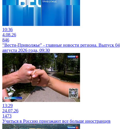
10:36
4.08.26
846
"Вести-Приволжье" - главные новости региона. Выпуск 04
августа 2026 года, 09:30
13:29
24.07.26
1473
Учиться в Россию приезжают все больше иностранцев