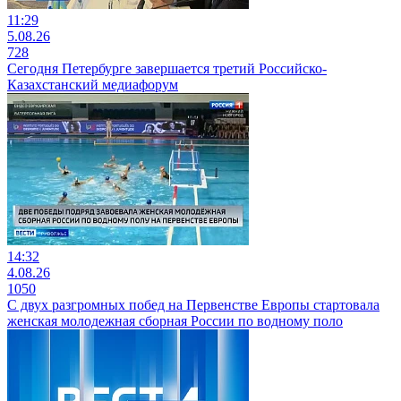
11:29
5.08.26
728
Сегодня Петербурге завершается третий Российско-
Казахстанский медиафорум
14:32
4.08.26
1050
С двух разгромных побед на Первенстве Европы стартовала
женская молодежная сборная России по водному поло