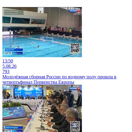
13:50
5.08.26
793
Молодёжная сборная России по водному полу прошла в
четвертьфинал Первенства Европы