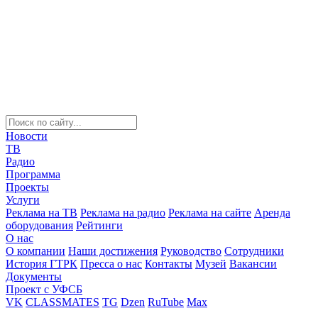
Новости
ТВ
Радио
Программа
Проекты
Услуги
Реклама на ТВ
Реклама на радио
Реклама на сайте
Аренда
оборудования
Рейтинги
О нас
О компании
Наши достижения
Руководство
Сотрудники
История ГТРК
Пресса о нас
Контакты
Музей
Вакансии
Документы
Проект с УФСБ
VK
CLASSMATES
TG
Dzen
RuTube
Max