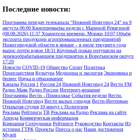
Последние новости:
Программа передач телеканала “Нижний Новгород 24” на 9
августа
06:00
Кинопремьеры недели с Мариной Ревягиной
(08.08.2026)
11:37
Хранители времени. Моржи
10:07
Объём
экспорта продукции агропромышленных предприятий
Нижегородской области в январе – в июле текущего года
вырос почти вдвое
18:31
Крупный пожар потушили на
деревообрабатывающем предприятии в Воротынском округе
17:29
Новости
COVID-19
Общество
Спорт
Политика
Происшествия
Культура
Медицина и экология
Экономика и
бизнес
Наука и образование
Каналы
Россия 1
Россия 24
Нижний Новгород 24
Вести FM
Радио Маяк
Радио России
Интернет-вещание
Программы
Вести - Приволжье
События недели
Вести.
Нижний Новгород
Вести малых городов
Вести-Интервью
Открытая студия
10 минут с Политехом
Реклама
Рейтинги
ТВ
Реклама на Радио
Реклама на сайте
Аренда
Коммерческая информация
Компания
Сотрудники
Рейтинги
Руководство
Контакты
Из
истории ГТРК
Проекты
Пресса о нас
Наши достижения
Музей