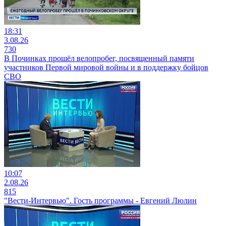
18:31
3.08.26
730
В Починках прошёл велопробег, посвященный памяти
участников Первой мировой войны и в поддержку бойцов
СВО
10:07
2.08.26
815
"Вести-Интервью". Гость программы - Евгений Люлин