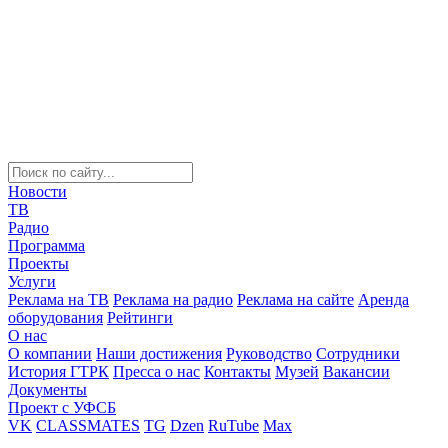
Новости
ТВ
Радио
Программа
Проекты
Услуги
Реклама на ТВ
Реклама на радио
Реклама на сайте
Аренда
оборудования
Рейтинги
О нас
О компании
Наши достижения
Руководство
Сотрудники
История ГТРК
Пресса о нас
Контакты
Музей
Вакансии
Документы
Проект с УФСБ
VK
CLASSMATES
TG
Dzen
RuTube
Max