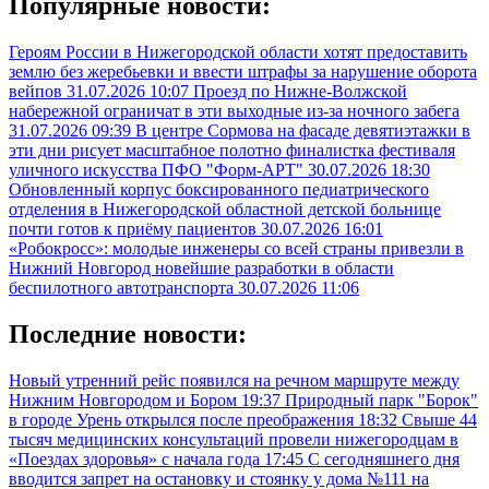
Популярные новости:
Героям России в Нижегородской области хотят предоставить
землю без жеребьевки и ввести штрафы за нарушение оборота
вейпов
31.07.2026 10:07
Проезд по Нижне-Волжской
набережной ограничат в эти выходные из-за ночного забега
31.07.2026 09:39
В центре Сормова на фасаде девятиэтажки в
эти дни рисует масштабное полотно финалистка фестиваля
уличного искусства ПФО "Форм-АРТ"
30.07.2026 18:30
Обновленный корпус боксированного педиатрического
отделения в Нижегородской областной детской больнице
почти готов к приёму пациентов
30.07.2026 16:01
«Робокросс»: молодые инженеры со всей страны привезли в
Нижний Новгород новейшие разработки в области
беспилотного автотранспорта
30.07.2026 11:06
Последние новости:
Новый утренний рейс появился на речном маршруте между
Нижним Новгородом и Бором
19:37
Природный парк "Борок"
в городе Урень открылся после преображения
18:32
Свыше 44
тысяч медицинских консультаций провели нижегородцам в
«Поездах здоровья» с начала года
17:45
С сегодняшнего дня
вводится запрет на остановку и стоянку у дома №111 на