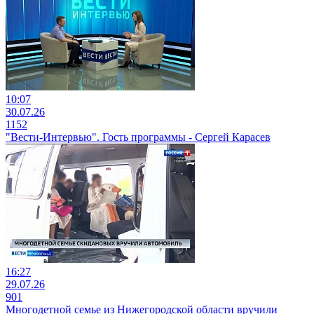
10:07
30.07.26
1152
"Вести-Интервью". Гость программы - Сергей Карасев
16:27
29.07.26
901
Многодетной семье из Нижегородской области вручили