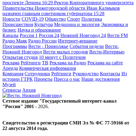
проспекте Ленина
16:29
Ректор Корпоративного университета
Правительства Нижегородской области Иван Калмыков
назначен главным советником губернатора
15:28
Новости
COVID-19
Общество
Спорт
Политика
Происшествия
Культура
Медицина и экология
Экономика и
бизнес
Наука и образование
Каналы
Россия 1
Россия 24
Нижний Новгород 24
Вести FM
Радио Маяк
Радио России
Интернет-вещание
Программы
Вести - Приволжье
События недели
Вести.
Нижний Новгород
Вести малых городов
Вести-Интервью
Открытая студия
10 минут с Политехом
Реклама
Рейтинги
ТВ
Реклама на Радио
Реклама на сайте
Аренда
Коммерческая информация
Компания
Сотрудники
Рейтинги
Руководство
Контакты
Из
истории ГТРК
Проекты
Пресса о нас
Наши достижения
Музей
Сервисы
Архив
Сетевое издание "Государственный интернет-канал
"Россия" 2001 -
2026
.
Свидетельство о регистрации СМИ Эл № ФС 77-59166 от
22 августа 2014 года.