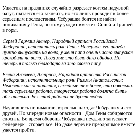
Ушастик на празднике случайно разрезает когтем надувной
батут, пытается его заклеить, но это лишь проводит к более
серьезным последствиям. Чебурашка боится не найти
понимания у Гены, поэтому уходит вместе с Соней и Гришей
в горы.
Сергей Гармаш Актер, Народный артист Российской
Федерации, исполнитель роли Гены:
Наверное, его иногда
нужно выпускать на волю, у меня папа очень часто выпускал
крокодила на волю. Тогда мне это было дико обидно. Н
о
теперь я только благодарю за это своего папу.
Елена Яковлева, Актриса, Народная артистка Российской
Федерации, исполнительница роли Риммы Анатольевны:
Ч
еловеческие отношения, семейные тем более, это довольно-
таки серьезная работа, творческая работа должна быть
обязательно. Без этой работы не будет любви.
Научившись пониманию, взрослые находят Чебурашку и его
друзей. Но впереди новые опасности - Дом Гены собираются
сносить. Во время обороны Чебурашка неудачно запускает
фейерверк - сгорает все. Но даже через не преодолимое вместе
удается пройти.