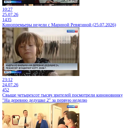
10:27
25.07.26
1435
Кинопремьеры недели с Мариной Ревягиной (25.07.2026)
23:12
24.07.26
452
Свыше четырехсот тысяч зрителей посмотрели киноновинку
"На деревню дедушке 2" за первую неделю