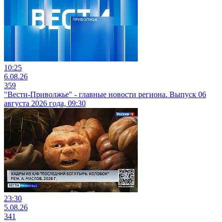
10:25
6.08.26
359
"Вести-Приволжье" - главные новости региона. Выпуск 06
августа 2026 года, 09:30
23:30
5.08.26
341