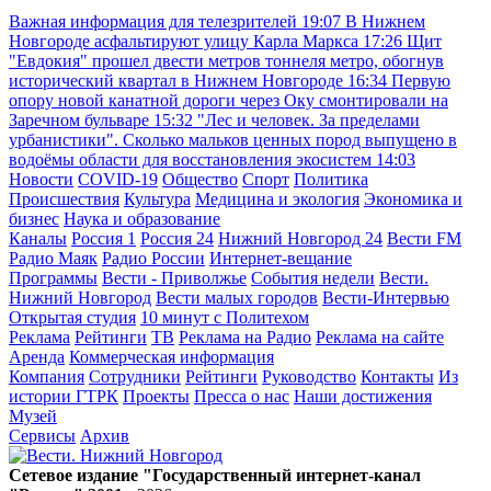
Важная информация для телезрителей
19:07
В Нижнем
Новгороде асфальтируют улицу Карла Маркса
17:26
Щит
"Евдокия" прошел двести метров тоннеля метро, обогнув
исторический квартал в Нижнем Новгороде
16:34
Первую
опору новой канатной дороги через Оку смонтировали на
Заречном бульваре
15:32
"Лес и человек. За пределами
урбанистики". Сколько мальков ценных пород выпущено в
водоёмы области для восстановления экосистем
14:03
Новости
COVID-19
Общество
Спорт
Политика
Происшествия
Культура
Медицина и экология
Экономика и
бизнес
Наука и образование
Каналы
Россия 1
Россия 24
Нижний Новгород 24
Вести FM
Радио Маяк
Радио России
Интернет-вещание
Программы
Вести - Приволжье
События недели
Вести.
Нижний Новгород
Вести малых городов
Вести-Интервью
Открытая студия
10 минут с Политехом
Реклама
Рейтинги
ТВ
Реклама на Радио
Реклама на сайте
Аренда
Коммерческая информация
Компания
Сотрудники
Рейтинги
Руководство
Контакты
Из
истории ГТРК
Проекты
Пресса о нас
Наши достижения
Музей
Сервисы
Архив
Сетевое издание "Государственный интернет-канал