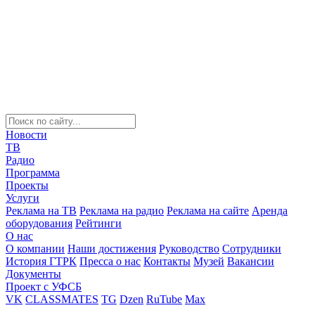
Новости
ТВ
Радио
Программа
Проекты
Услуги
Реклама на ТВ
Реклама на радио
Реклама на сайте
Аренда
оборудования
Рейтинги
О нас
О компании
Наши достижения
Руководство
Сотрудники
История ГТРК
Пресса о нас
Контакты
Музей
Вакансии
Документы
Проект с УФСБ
VK
CLASSMATES
TG
Dzen
RuTube
Max