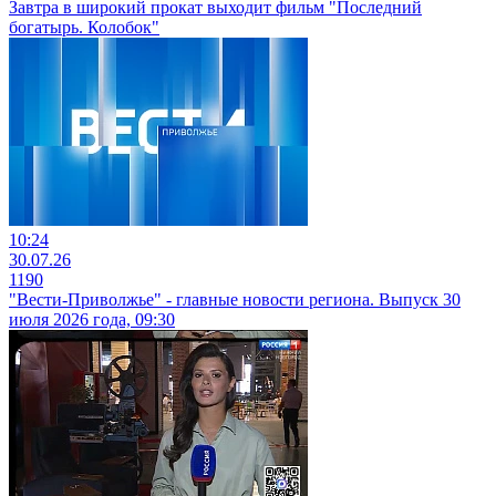
Завтра в широкий прокат выходит фильм "Последний
богатырь. Колобок"
10:24
30.07.26
1190
"Вести-Приволжье" - главные новости региона. Выпуск 30
июля 2026 года, 09:30