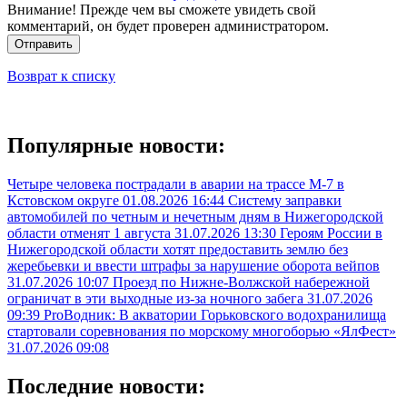
Внимание! Прежде чем вы сможете увидеть свой
комментарий, он будет проверен администратором.
Отправить
Возврат к списку
Популярные новости:
Четыре человека пострадали в аварии на трассе М-7 в
Кстовском округе
01.08.2026 16:44
Систему заправки
автомобилей по четным и нечетным дням в Нижегородской
области отменят 1 августа
31.07.2026 13:30
Героям России в
Нижегородской области хотят предоставить землю без
жеребьевки и ввести штрафы за нарушение оборота вейпов
31.07.2026 10:07
Проезд по Нижне-Волжской набережной
ограничат в эти выходные из-за ночного забега
31.07.2026
09:39
ProВодник: В акватории Горьковского водохранилища
стартовали соревнования по морскому многоборью «ЯлФест»
31.07.2026 09:08
Последние новости: