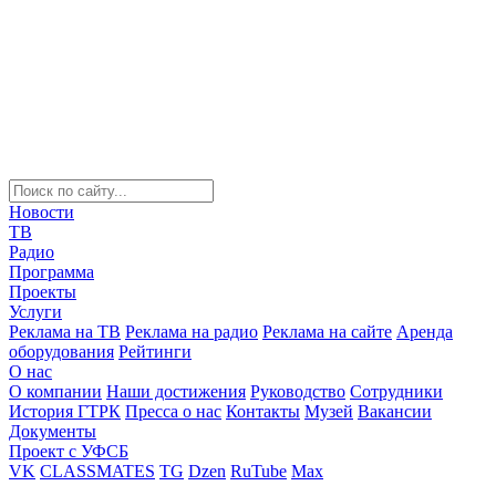
Новости
ТВ
Радио
Программа
Проекты
Услуги
Реклама на ТВ
Реклама на радио
Реклама на сайте
Аренда
оборудования
Рейтинги
О нас
О компании
Наши достижения
Руководство
Сотрудники
История ГТРК
Пресса о нас
Контакты
Музей
Вакансии
Документы
Проект с УФСБ
VK
CLASSMATES
TG
Dzen
RuTube
Max