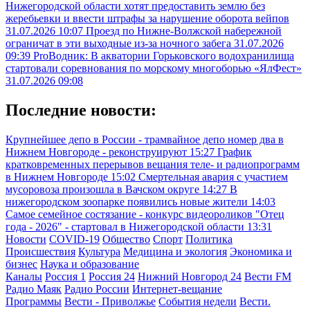
Нижегородской области хотят предоставить землю без
жеребьевки и ввести штрафы за нарушение оборота вейпов
31.07.2026 10:07
Проезд по Нижне-Волжской набережной
ограничат в эти выходные из-за ночного забега
31.07.2026
09:39
ProВодник: В акватории Горьковского водохранилища
стартовали соревнования по морскому многоборью «ЯлФест»
31.07.2026 09:08
Последние новости:
Крупнейшее депо в России - трамвайное депо номер два в
Нижнем Новгороде - реконструируют
15:27
График
кратковременных перерывов вещания теле- и радиопрограмм
в Нижнем Новгороде
15:02
Смертельная авария с участием
мусоровоза произошла в Вачском округе
14:27
В
нижегородском зоопарке появились новые жители
14:03
Самое семейное состязание - конкурс видеороликов "Отец
года - 2026" - стартовал в Нижегородской области
13:31
Новости
COVID-19
Общество
Спорт
Политика
Происшествия
Культура
Медицина и экология
Экономика и
бизнес
Наука и образование
Каналы
Россия 1
Россия 24
Нижний Новгород 24
Вести FM
Радио Маяк
Радио России
Интернет-вещание
Программы
Вести - Приволжье
События недели
Вести.