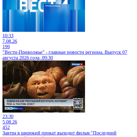
10:33
7.08.26
199
"Вести-Приволжье" - главные новости региона. Выпуск 07
августа 2026 года, 09:30
23:30
5.08.26
452
Завтра в широкий прокат выходит фильм "Последний