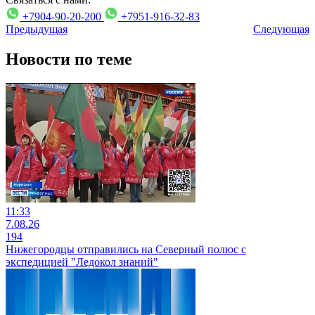
+7904-90-20-200
+7951-916-32-83
Предыдущая
Следующая
Новости по теме
11:33
7.08.26
194
Нижегородцы отправились на Северный полюс с
экспедицией "Ледокол знаний"