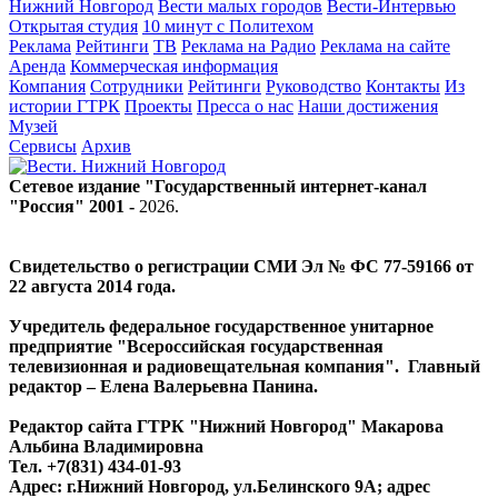
Нижний Новгород
Вести малых городов
Вести-Интервью
Открытая студия
10 минут с Политехом
Реклама
Рейтинги
ТВ
Реклама на Радио
Реклама на сайте
Аренда
Коммерческая информация
Компания
Сотрудники
Рейтинги
Руководство
Контакты
Из
истории ГТРК
Проекты
Пресса о нас
Наши достижения
Музей
Сервисы
Архив
Сетевое издание "Государственный интернет-канал
"Россия" 2001 -
2026
.
Свидетельство о регистрации СМИ Эл № ФС 77-59166 от
22 августа 2014 года.
Учредитель федеральное государственное унитарное
предприятие "Всероссийская государственная
телевизионная и радиовещательная компания". Главный
редактор – Елена Валерьевна Панина.
Редактор сайта ГТРК "Нижний Новгород" Макарова
Альбина Владимировна
Тел. +7(831) 434-01-93
Адрес: г.Нижний Новгород, ул.Белинского 9А; адрес