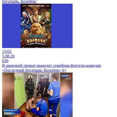
богатырь. Колобок"
15:02
5.08.26
630
В широкий прокат выходит семейная фэнтези-комедия
«Последний богатырь: Колобок» 6+