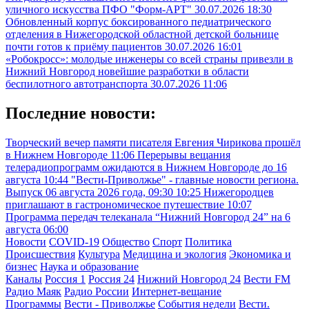
уличного искусства ПФО "Форм-АРТ"
30.07.2026 18:30
Обновленный корпус боксированного педиатрического
отделения в Нижегородской областной детской больнице
почти готов к приёму пациентов
30.07.2026 16:01
«Робокросс»: молодые инженеры со всей страны привезли в
Нижний Новгород новейшие разработки в области
беспилотного автотранспорта
30.07.2026 11:06
Последние новости:
Творческий вечер памяти писателя Евгения Чирикова прошёл
в Нижнем Новгороде
11:06
Перерывы вещания
телерадиопрограмм ожидаются в Нижнем Новгороде до 16
августа
10:44
"Вести-Приволжье" - главные новости региона.
Выпуск 06 августа 2026 года, 09:30
10:25
Нижегородцев
приглашают в гастрономическое путешествие
10:07
Программа передач телеканала “Нижний Новгород 24” на 6
августа
06:00
Новости
COVID-19
Общество
Спорт
Политика
Происшествия
Культура
Медицина и экология
Экономика и
бизнес
Наука и образование
Каналы
Россия 1
Россия 24
Нижний Новгород 24
Вести FM
Радио Маяк
Радио России
Интернет-вещание
Программы
Вести - Приволжье
События недели
Вести.