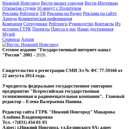
Нижний Новгород
Вести малых городов
Вести-Интервью
Открытая студия
10 минут с Политехом
Реклама
Рейтинги
ТВ
Реклама на Радио
Реклама на сайте
Аренда
Коммерческая информация
Компания
Сотрудники
Рейтинги
Руководство
Контакты
Из
истории ГТРК
Проекты
Пресса о нас
Наши достижения
Музей
Сервисы
Архив
Сетевое издание "Государственный интернет-канал
"Россия" 2001 -
2026
.
Свидетельство о регистрации СМИ Эл № ФС 77-59166 от
22 августа 2014 года.
Учредитель федеральное государственное унитарное
предприятие "Всероссийская государственная
телевизионная и радиовещательная компания". Главный
редактор – Елена Валерьевна Панина.
Редактор сайта ГТРК "Нижний Новгород" Макарова
Альбина Владимировна
Тел. +7(831) 434-01-93
Адрес: г.Нижний Новгород, ул.Белинского 9А; адрес