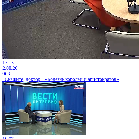
13:13
2.08.26
903
"Скажите, доктор". «Болезнь королей и аристократов»
10:07