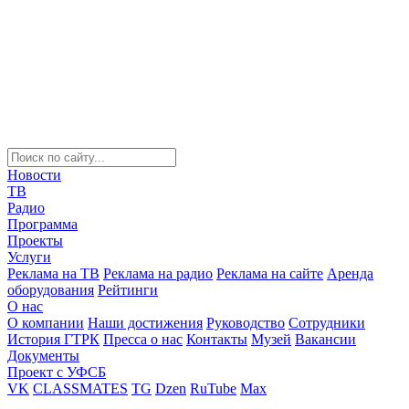
Новости
ТВ
Радио
Программа
Проекты
Услуги
Реклама на ТВ
Реклама на радио
Реклама на сайте
Аренда
оборудования
Рейтинги
О нас
О компании
Наши достижения
Руководство
Сотрудники
История ГТРК
Пресса о нас
Контакты
Музей
Вакансии
Документы
Проект с УФСБ
VK
CLASSMATES
TG
Dzen
RuTube
Max