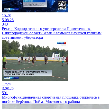
15:28
5.08.26
343
Ректор Корпоративного университета Правительства
Нижегородской области Иван Калмыков назначен главным
советником губернатора
17:24
3.08.26
591
Многофункциональная спортивная площадка открылась в
посёлке Берёзовая Пойма Московского района