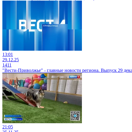
13:01
29.12.25
1411
"Вести-Приволжье" - главные новости региона. Выпуск 29 декаб
21:05