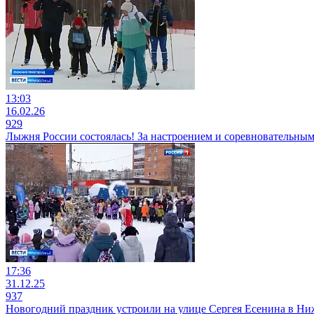
13:03
16.02.26
929
Лыжня России состоялась! За настроением и соревновательны
17:36
31.12.25
937
Новогодний праздник устроили на улице Сергея Есенина в Н