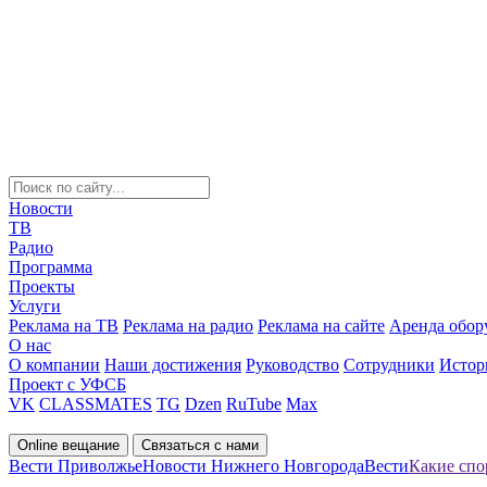
Новости
ТВ
Радио
Программа
Проекты
Услуги
Реклама на ТВ
Реклама на радио
Реклама на сайте
Аренда обор
О нас
О компании
Наши достижения
Руководство
Сотрудники
Истор
Проект с УФСБ
VK
CLASSMATES
TG
Dzen
RuTube
Max
Online вещание
Связаться с нами
Вести Приволжье
Новости Нижнего Новгорода
Вести
Какие спо