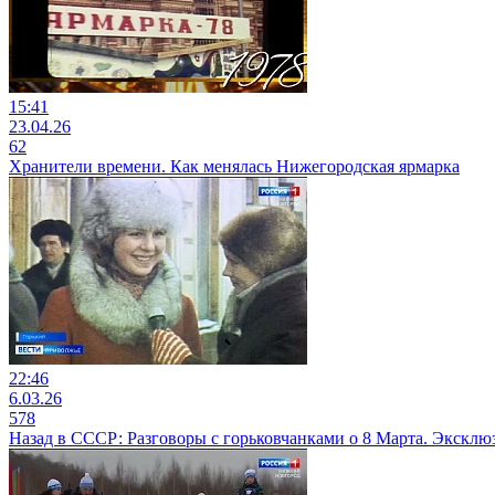
15:41
23.04.26
62
Хранители времени. Как менялась Нижегородская ярмарка
22:46
6.03.26
578
Назад в СССР: Разговоры с горьковчанками о 8 Марта. Эксклю