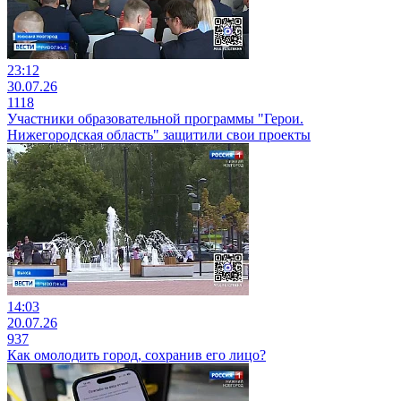
23:12
30.07.26
1118
Участники образовательной программы "Герои.
Нижегородская область" защитили свои проекты
14:03
20.07.26
937
Как омолодить город, сохранив его лицо?