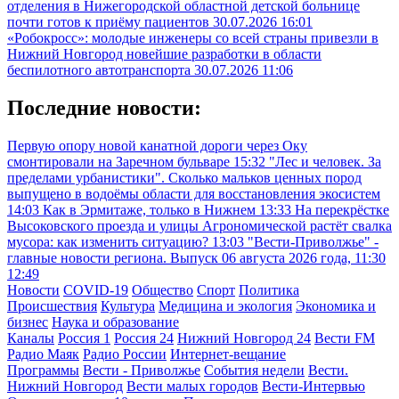
отделения в Нижегородской областной детской больнице
почти готов к приёму пациентов
30.07.2026 16:01
«Робокросс»: молодые инженеры со всей страны привезли в
Нижний Новгород новейшие разработки в области
беспилотного автотранспорта
30.07.2026 11:06
Последние новости:
Первую опору новой канатной дороги через Оку
смонтировали на Заречном бульваре
15:32
"Лес и человек. За
пределами урбанистики". Сколько мальков ценных пород
выпущено в водоёмы области для восстановления экосистем
14:03
Как в Эрмитаже, только в Нижнем
13:33
На перекрёстке
Высоковского проезда и улицы Агрономической растёт свалка
мусора: как изменить ситуацию?
13:03
"Вести-Приволжье" -
главные новости региона. Выпуск 06 августа 2026 года, 11:30
12:49
Новости
COVID-19
Общество
Спорт
Политика
Происшествия
Культура
Медицина и экология
Экономика и
бизнес
Наука и образование
Каналы
Россия 1
Россия 24
Нижний Новгород 24
Вести FM
Радио Маяк
Радио России
Интернет-вещание
Программы
Вести - Приволжье
События недели
Вести.
Нижний Новгород
Вести малых городов
Вести-Интервью