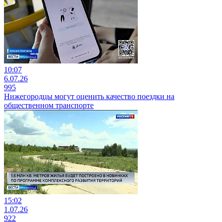
10:07
6.07.26
995
Нижегородцы могут оценить качество поездки на
общественном транспорте
15:02
1.07.26
922