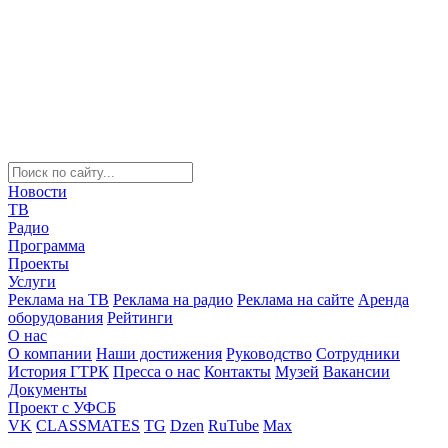
Новости
ТВ
Радио
Программа
Проекты
Услуги
Реклама на ТВ
Реклама на радио
Реклама на сайте
Аренда
оборудования
Рейтинги
О нас
О компании
Наши достижения
Руководство
Сотрудники
История ГТРК
Пресса о нас
Контакты
Музей
Вакансии
Документы
Проект с УФСБ
VK
CLASSMATES
TG
Dzen
RuTube
Max