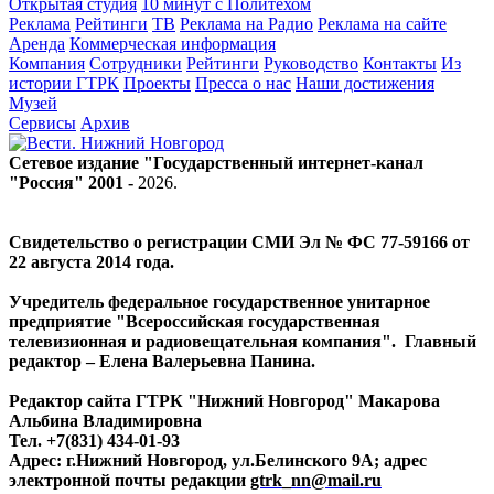
Открытая студия
10 минут с Политехом
Реклама
Рейтинги
ТВ
Реклама на Радио
Реклама на сайте
Аренда
Коммерческая информация
Компания
Сотрудники
Рейтинги
Руководство
Контакты
Из
истории ГТРК
Проекты
Пресса о нас
Наши достижения
Музей
Сервисы
Архив
Сетевое издание "Государственный интернет-канал
"Россия" 2001 -
2026
.
Свидетельство о регистрации СМИ Эл № ФС 77-59166 от
22 августа 2014 года.
Учредитель федеральное государственное унитарное
предприятие "Всероссийская государственная
телевизионная и радиовещательная компания". Главный
редактор – Елена Валерьевна Панина.
Редактор сайта ГТРК "Нижний Новгород" Макарова
Альбина Владимировна
Тел. +7(831) 434-01-93
Адрес: г.Нижний Новгород, ул.Белинского 9А; адрес
электронной почты редакции
gtrk_nn@mail.ru