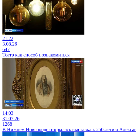
21:22
3.08.26
647
Театр как способ познакомиться
14:03
31.07.26
1268
В Нижнем Новгороде открылась выставка к 250-летию Алекса