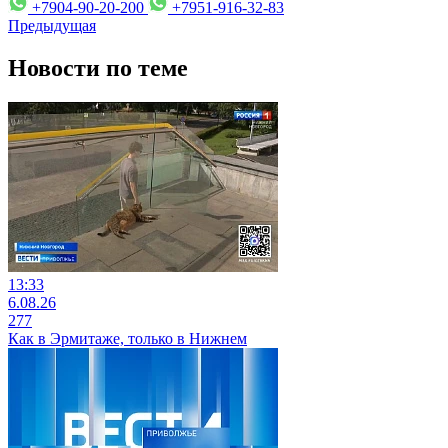
+7904-90-20-200
+7951-916-32-83
Предыдущая
Новости по теме
13:33
6.08.26
277
Как в Эрмитаже, только в Нижнем