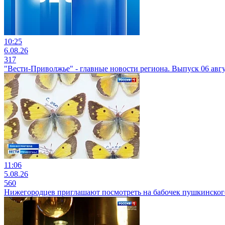
10:25
6.08.26
317
"Вести-Приволжье" - главные новости региона. Выпуск 06 авгус
11:06
5.08.26
560
Нижегородцев приглашают посмотреть на бабочек пушкинског