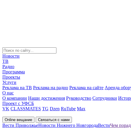
Новости
ТВ
Радио
Программа
Проекты
Услуги
Реклама на ТВ
Реклама на радио
Реклама на сайте
Аренда обор
О нас
О компании
Наши достижения
Руководство
Сотрудники
Истор
Проект с УФСБ
VK
CLASSMATES
TG
Dzen
RuTube
Max
Online вещание
Связаться с нами
Вести Приволжье
Новости Нижнего Новгорода
Вести
Чем порад