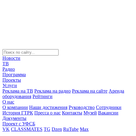
Новости
ТВ
Радио
Программа
Проекты
Услуги
Реклама на ТВ
Реклама на радио
Реклама на сайте
Аренда
оборудования
Рейтинги
О нас
О компании
Наши достижения
Руководство
Сотрудники
История ГТРК
Пресса о нас
Контакты
Музей
Вакансии
Документы
Проект с УФСБ
VK
CLASSMATES
TG
Dzen
RuTube
Max