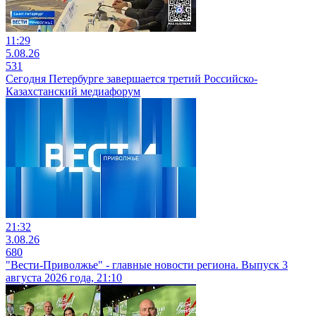
11:29
5.08.26
531
Сегодня Петербурге завершается третий Российско-
Казахстанский медиафорум
21:32
3.08.26
680
"Вести-Приволжье" - главные новости региона. Выпуск 3
августа 2026 года, 21:10