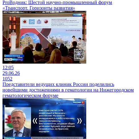
ProВодник: Шестой научно-промышленный форум
«Транспорт. Горизонты развития»
12:05
29.06.26
1052
Представители ведущих клиник России поделились
новейшими достижениями в гематологии на Нижегородском
гематологическом форуме