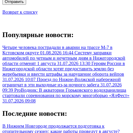
Отправить
Возврат к списку
Популярные новости:
Четыре человека пострадали в аварии на трассе М-7 в
Кстовском округе
01.08.2026 16:44
Систему заправки
автомобилей по четным и нечетным дням в Нижегородской
области отменят 1 августа
31.07.2026 13:30
Героям России в
Нижегородской области хотят предоставить землю без
жеребьевки и ввести штрафы за нарушение оборота вейпов
31.07.2026 10:07
Проезд по Нижне-Волжской набережной
ограничат в эти выходные из-за ночного забега
31.07.2026
09:39
ProВодник: В акватории Горьковского водохранилища
стартовали соревнования по морскому многоборью «ЯлФест»
31.07.2026 09:08
Последние новости:
В Нижнем Новгороде продолжается подготовка к
отопительному сезону: какие работы проведут в августе?