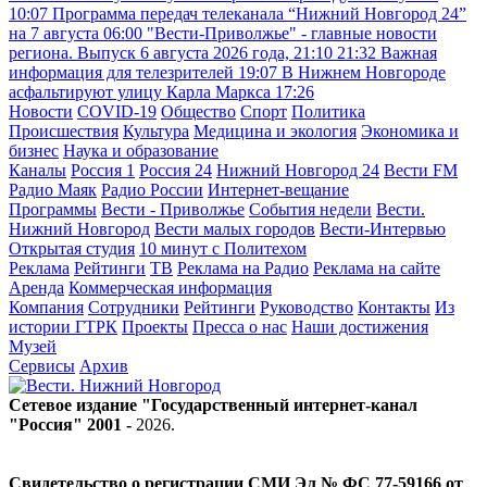
10:07
Программа передач телеканала “Нижний Новгород 24”
на 7 августа
06:00
"Вести-Приволжье" - главные новости
региона. Выпуск 6 августа 2026 года, 21:10
21:32
Важная
информация для телезрителей
19:07
В Нижнем Новгороде
асфальтируют улицу Карла Маркса
17:26
Новости
COVID-19
Общество
Спорт
Политика
Происшествия
Культура
Медицина и экология
Экономика и
бизнес
Наука и образование
Каналы
Россия 1
Россия 24
Нижний Новгород 24
Вести FM
Радио Маяк
Радио России
Интернет-вещание
Программы
Вести - Приволжье
События недели
Вести.
Нижний Новгород
Вести малых городов
Вести-Интервью
Открытая студия
10 минут с Политехом
Реклама
Рейтинги
ТВ
Реклама на Радио
Реклама на сайте
Аренда
Коммерческая информация
Компания
Сотрудники
Рейтинги
Руководство
Контакты
Из
истории ГТРК
Проекты
Пресса о нас
Наши достижения
Музей
Сервисы
Архив
Сетевое издание "Государственный интернет-канал
"Россия" 2001 -
2026
.
Свидетельство о регистрации СМИ Эл № ФС 77-59166 от