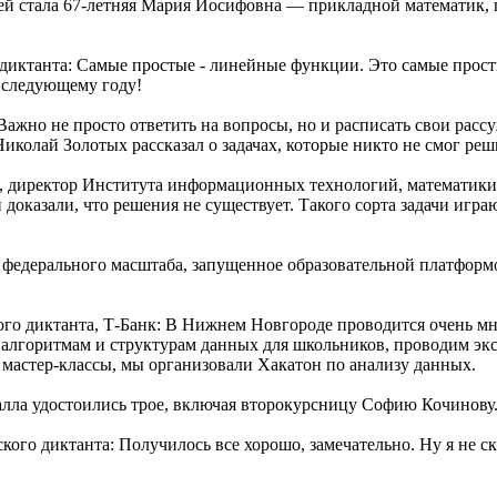
ей стала 67-летняя Мария Иосифовна — прикладной математик, 
диктанта: Самые простые - линейные функции. Это самые прост
 к следующему году!
ажно не просто ответить на вопросы, но и расписать свои рассу
колай Золотых рассказал о задачах, которые никто не смог реш
т, директор Института информационных технологий, математики 
доказали, что решения не существует. Такого сорта задачи игра
федерального масштаба, запущенное образовательной платформо
го диктанта, Т-Банк: В Нижнем Новгороде проводится очень мн
лгоритмам и структурам данных для школьников, проводим экск
мастер-классы, мы организовали Хакатон по анализу данных.
алла удостоились трое, включая второкурсницу Софию Кочинову
го диктанта: Получилось все хорошо, замечательно. Ну я не ска