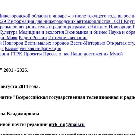
жегородской области в январе – в июле текущего года вырос п
:29
Информация для нижегородских автомобилистов
16:31
Круп
рерывов вещания теле- и радиопрограмм в Нижнем Новгороде
1
Культура
Медицина и экология
Экономика и бизнес
Наука и обр
дио Маяк
Радио России
Интернет-вещание
й Новгород
Вести малых городов
Вести-Интервью
Открытая сту
да
Коммерческая информация
тории ГТРК
Проекты
Пресса о нас
Наши достижения
Музей
" 2001 -
2026
.
вгуста 2014 года.
риятие "Всероссийская государственная телевизионная и ра
ина Владимировна
ронной почты редакции
gtrk_nn@mail.ru