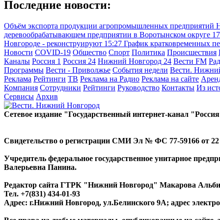
Последние новости:
Объём экспорта продукции агропромышленных предприятий Ни
деревообрабатывающем предприятии в Воротынском округе
17
Новгороде - реконструируют
15:27
График кратковременных пе
Новости
COVID-19
Общество
Спорт
Политика
Происшествия
Каналы
Россия 1
Россия 24
Нижний Новгород 24
Вести FM
Ра
Программы
Вести - Приволжье
События недели
Вести. Нижни
Реклама
Рейтинги
ТВ
Реклама на Радио
Реклама на сайте
Арен
Компания
Сотрудники
Рейтинги
Руководство
Контакты
Из ис
Сервисы
Архив
Сетевое издание "Государственный интернет-канал "Россия
Свидетельство о регистрации СМИ Эл № ФС 77-59166 от 22 а
Учредитель федеральное государственное унитарное предп
Валерьевна Панина.
Редактор сайта ГТРК "Нижний Новгород" Макарова Альб
Тел. +7(831) 434-01-93
Адрес: г.Нижний Новгород, ул.Белинского 9А; адрес элект