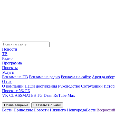
Новости
ТВ
Радио
Программа
Проекты
Услуги
Реклама на ТВ
Реклама на радио
Реклама на сайте
Аренда обор
О нас
О компании
Наши достижения
Руководство
Сотрудники
Истор
Проект с УФСБ
VK
CLASSMATES
TG
Dzen
RuTube
Max
Online вещание
Связаться с нами
Вести Приволжье
Новости Нижнего Новгорода
Вести
Всероссий