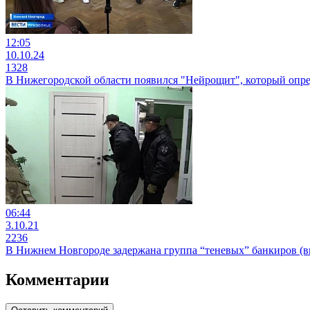
12:05
10.10.24
1328
В Нижегородской области появился "Нейрощит", который опре
06:44
3.10.21
2236
В Нижнем Новгороде задержана группа “теневых” банкиров (в
Комментарии