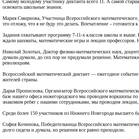
Самому молодому участнику диктанта всего 11. А самой старш
освежить школьные знания.
Мария Смирнова, Участница Всероссийского математического 
это отложу, что я не буду это делать. Впечатление – готовится
Задания охватывают программу 7-11-х классов школы и выше. В
ждали шахматы, математические игры и лекции профессоров. Ни
Николай Золотых, Доктор физико-математических наук, доцен
думали-думали, до сих пор не придумали решение. Математики 
революциям.
Всероссийский математический диктант — ежегодное событие 
жителей страны.
Дарья Прописнова, Организатор Всероссийского математическо
базе нашего офиса нижегородского мы проводим воркшопы по а
знакомим ребят с нашими сотрудниками, мы проводим лекции, 
Среди более 150 участников из Нижнего Новгорода высшего б
София Кочинова, Победительница Всероссийского математическо
долго сидела и думала, но решения все равно приходили.