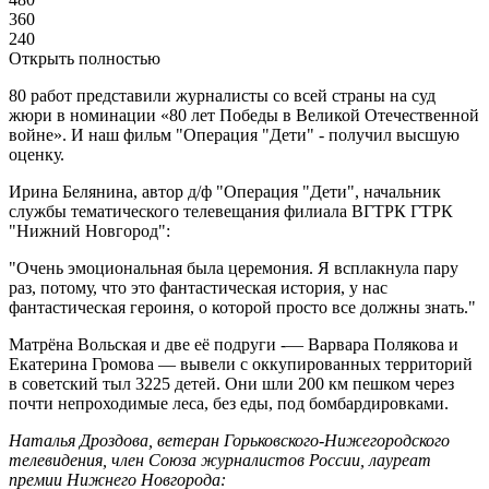
360
240
Открыть полностью
80 работ представили журналисты со всей страны на суд
жюри в номинации «80 лет Победы в Великой Отечественной
войне». И наш фильм "Операция "Дети" - получил высшую
оценку.
Ирина Белянина, автор д/ф "Операция "Дети", начальник
службы тематического телевещания филиала ВГТРК ГТРК
"Нижний Новгород":
"Очень эмоциональная была церемония. Я всплакнула пару
раз, потому, что это фантастическая история, у нас
фантастическая героиня, о которой просто все должны знать."
Матрёна Вольская и две её подруги -— Варвара Полякова и
Екатерина Громова — вывели с оккупированных территорий
в советский тыл 3225 детей. Они шли 200 км пешком через
почти непроходимые леса, без еды, под бомбардировками.
Наталья Дроздова, ветеран Горьковского-Нижегородского
телевидения, член Союза журналистов России, лауреат
премии Нижнего Новгорода: