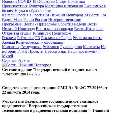
Новости
COVID-19
Общество
Спорт
Политика
Происшествия
Культура
Медицина и экология
Экономика и
бизнес
Наука и образование
Каналы
Россия 1
Россия 24
Нижний Новгород 24
Вести FM
Радио Маяк
Радио России
Интернет-вещание
Программы
Вести - Приволжье
События недели
Вести.
Нижний Новгород
Вести малых городов
Вести-Интервью
Открытая студия
10 минут с Политехом
Реклама
Рейтинги
ТВ
Реклама на Радио
Реклама на сайте
Аренда
Коммерческая информация
Компания
Сотрудники
Рейтинги
Руководство
Контакты
Из
истории ГТРК
Проекты
Пресса о нас
Наши достижения
Музей
Сервисы
Архив
Сетевое издание "Государственный интернет-канал
"Россия" 2001 -
2026
.
Свидетельство о регистрации СМИ Эл № ФС 77-59166 от
22 августа 2014 года.
Учредитель федеральное государственное унитарное
предприятие "Всероссийская государственная
телевизионная и радиовещательная компания". Главный