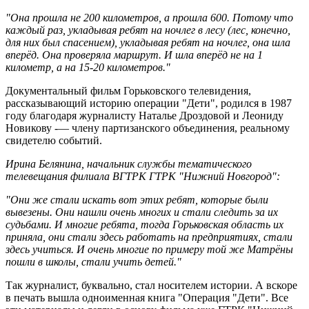
"Она прошла не 200 километров, а прошла 600. Потому что
каждый раз, укладывая ребят на ночлег в лесу (лес, конечно,
для них был спасением), укладывая ребят на ночлег, она шла
вперёд. Она проверяла маршрут. И шла вперёд не на 1
километр, а на 15-20 километров."
Документальный фильм Горьковского телевидения,
рассказывающий историю операции "Дети", родился в 1987
году благодаря журналисту Наталье Дроздовой и Леониду
Новикову -— члену партизанского объединения, реальному
свидетелю событий.
Ирина Белянина, начальник службы тематического
телевещания филиала ВГТРК ГТРК "Нижний Новгород":
"Они же стали искать вот этих ребят, которые были
вывезены. Они нашли очень многих и стали следить за их
судьбами. И многие ребята, тогда Горьковская область их
приняла, они стали здесь работать на предприятиях, стали
здесь учиться. И очень многие по примеру той же Матрёны
пошли в школы, стали учить детей."
Так журналист, буквально, стал носителем истории. А вскоре
в печать вышла одноименная книга "Операция "Дети". Все