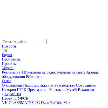
Новости
ТВ
Радио
Программа
Проекты
Услуги
Реклама на ТВ
Реклама на радио
Реклама на сайте
Аренда
оборудования
Рейтинги
О нас
О компании
Наши достижения
Руководство
Сотрудники
История ГТРК
Пресса о нас
Контакты
Музей
Вакансии
Документы
Проект с УФСБ
VK
CLASSMATES
TG
Dzen
RuTube
Max