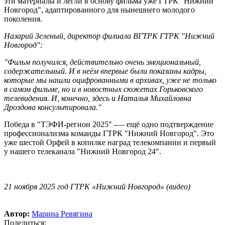
эти материалы и легли в основу фильма уже ГТРК "Нижний
Новгород", адаптированного для нынешнего молодого
поколения.
Назарий Зеленый, директор филиала ВГТРК ГТРК "Нижний
Новгород":
"Фильм получился, действительно очень эмоциональный,
содержательный. И в неём впервые были показаны кадры,
которые мы нашли оцифрованными в архивах, уже не только
в самом фильме, но и в новостных сюжетах Горьковского
телевидения. И, конечно, здесь и Наталья Михайловна
Дроздова консультировала."
Победа в "ТЭФИ-регион 2025" -— ещё одно подтверждение
профессионализма команды ГТРК "Нижний Новгород". Это
уже шестой Орфей в копилке наград телекомпании и первый
у нашего телеканала "Нижний Новгород 24".
21 ноября 2025 год ГТРК «Нижний Новгород» (видео)
Автор:
Марина Ревягина
Поделиться: