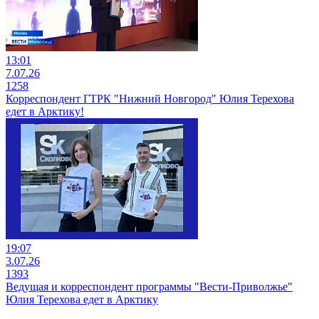
13:01
7.07.26
1258
Корреспондент ГТРК "Нижний Новгород" Юлия Терехова
едет в Арктику!
19:07
3.07.26
1393
Ведущая и корреспондент программы "Вести-Приволжье"
Юлия Терехова едет в Арктику