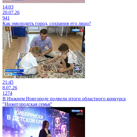
14:03
20.07.26
941
Как омолодить город, сохранив его лицо?
21:45
8.07.26
1274
В Нижнем Новгороде подвели итоги областного конкурса
"Нижегородская семья"