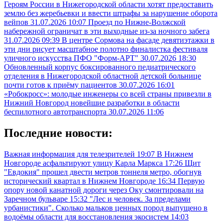
Героям России в Нижегородской области хотят предоставить
землю без жеребьевки и ввести штрафы за нарушение оборота
вейпов
31.07.2026 10:07
Проезд по Нижне-Волжской
набережной ограничат в эти выходные из-за ночного забега
31.07.2026 09:39
В центре Сормова на фасаде девятиэтажки в
эти дни рисует масштабное полотно финалистка фестиваля
уличного искусства ПФО "Форм-АРТ"
30.07.2026 18:30
Обновленный корпус боксированного педиатрического
отделения в Нижегородской областной детской больнице
почти готов к приёму пациентов
30.07.2026 16:01
«Робокросс»: молодые инженеры со всей страны привезли в
Нижний Новгород новейшие разработки в области
беспилотного автотранспорта
30.07.2026 11:06
Последние новости:
Важная информация для телезрителей
19:07
В Нижнем
Новгороде асфальтируют улицу Карла Маркса
17:26
Щит
"Евдокия" прошел двести метров тоннеля метро, обогнув
исторический квартал в Нижнем Новгороде
16:34
Первую
опору новой канатной дороги через Оку смонтировали на
Заречном бульваре
15:32
"Лес и человек. За пределами
урбанистики". Сколько мальков ценных пород выпущено в
водоёмы области для восстановления экосистем
14:03