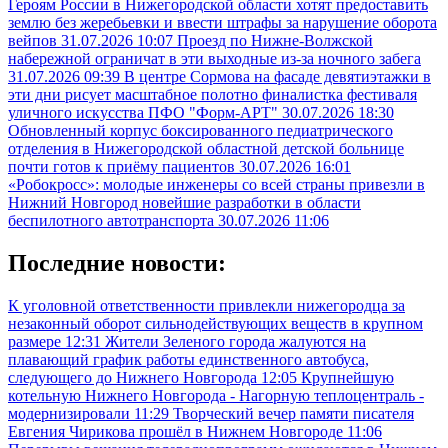
Героям России в Нижегородской области хотят предоставить
землю без жеребьевки и ввести штрафы за нарушение оборота
вейпов
31.07.2026 10:07
Проезд по Нижне-Волжской
набережной ограничат в эти выходные из-за ночного забега
31.07.2026 09:39
В центре Сормова на фасаде девятиэтажки в
эти дни рисует масштабное полотно финалистка фестиваля
уличного искусства ПФО "Форм-АРТ"
30.07.2026 18:30
Обновленный корпус боксированного педиатрического
отделения в Нижегородской областной детской больнице
почти готов к приёму пациентов
30.07.2026 16:01
«Робокросс»: молодые инженеры со всей страны привезли в
Нижний Новгород новейшие разработки в области
беспилотного автотранспорта
30.07.2026 11:06
Последние новости:
К уголовной ответственности привлекли нижегородца за
незаконный оборот сильнодействующих веществ в крупном
размере
12:31
Жители Зеленого города жалуются на
плавающий график работы единственного автобуса,
следующего до Нижнего Новгорода
12:05
Крупнейшую
котельную Нижнего Новгорода - Нагорную теплоцентраль -
модернизировали
11:29
Творческий вечер памяти писателя
Евгения Чирикова прошёл в Нижнем Новгороде
11:06