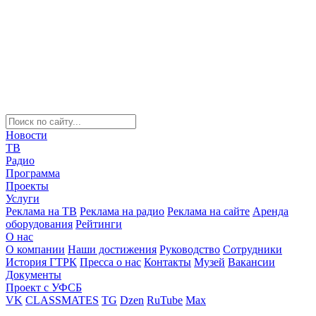
Новости
ТВ
Радио
Программа
Проекты
Услуги
Реклама на ТВ
Реклама на радио
Реклама на сайте
Аренда
оборудования
Рейтинги
О нас
О компании
Наши достижения
Руководство
Сотрудники
История ГТРК
Пресса о нас
Контакты
Музей
Вакансии
Документы
Проект с УФСБ
VK
CLASSMATES
TG
Dzen
RuTube
Max