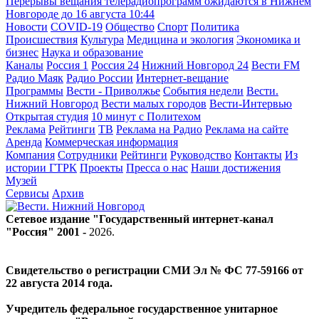
Перерывы вещания телерадиопрограмм ожидаются в Нижнем
Новгороде до 16 августа
10:44
Новости
COVID-19
Общество
Спорт
Политика
Происшествия
Культура
Медицина и экология
Экономика и
бизнес
Наука и образование
Каналы
Россия 1
Россия 24
Нижний Новгород 24
Вести FM
Радио Маяк
Радио России
Интернет-вещание
Программы
Вести - Приволжье
События недели
Вести.
Нижний Новгород
Вести малых городов
Вести-Интервью
Открытая студия
10 минут с Политехом
Реклама
Рейтинги
ТВ
Реклама на Радио
Реклама на сайте
Аренда
Коммерческая информация
Компания
Сотрудники
Рейтинги
Руководство
Контакты
Из
истории ГТРК
Проекты
Пресса о нас
Наши достижения
Музей
Сервисы
Архив
Сетевое издание "Государственный интернет-канал
"Россия" 2001 -
2026
.
Свидетельство о регистрации СМИ Эл № ФС 77-59166 от
22 августа 2014 года.
Учредитель федеральное государственное унитарное