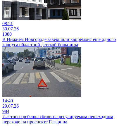
08:51
30.07.26
1080
В Нижнем Новгороде завершили капремонт еще одного
корпуса областной детской больницы
14:40
29.07.26
984
7-летнего ребенка сбили на регулируемом пешеходном
переходе на проспекте Гагарина